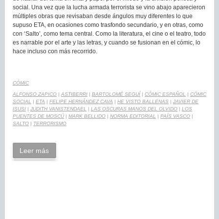
social. Una vez que la lucha armada terrorista se vino abajo aparecieron
múltiples obras que revisaban desde ángulos muy diferentes lo que
supuso ETA, en ocasiones como trasfondo secundario, y en otras, como
con ‘Salto’, como tema central. Como la literatura, el cine o el teatro, todo
es narrable por el arte y las letras, y cuando se fusionan en el cómic, lo
hace incluso con más recorrido.
CÓMIC
ALFONSO ZAPICO
|
ASTIBERRI
|
BARTOLOMÉ SEGUÍ
|
CÓMIC ESPAÑOL
|
CÓMIC
SOCIAL
|
ETA
|
FELIPE HERNÁNDEZ CAVA
|
HE VISTO BALLENAS
|
JAVIER DE
ISUSI
|
JUDITH VANISTENDAEL
|
LAS OSCURAS MANOS DEL OLVIDO
|
LOS
PUENTES DE MOSCÚ
|
MARK BELLIDO
|
NORMA EDITORIAL
|
PAÍS VASCO
|
SALTO
|
TERRORISMO
Leer más