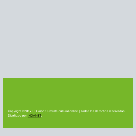
Copyright ©2017 El Corso • Revista cultural online | Todos los derechos reservados.
Diseñado por
INQANET
.