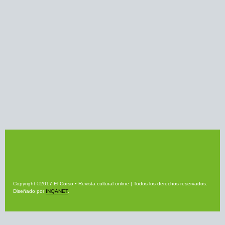
Copyright ©2017 El Corso • Revista cultural online | Todos los derechos reservados.
Diseñado por
INQANET
.