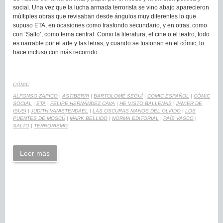
social. Una vez que la lucha armada terrorista se vino abajo aparecieron
múltiples obras que revisaban desde ángulos muy diferentes lo que
supuso ETA, en ocasiones como trasfondo secundario, y en otras, como
con ‘Salto’, como tema central. Como la literatura, el cine o el teatro, todo
es narrable por el arte y las letras, y cuando se fusionan en el cómic, lo
hace incluso con más recorrido.
CÓMIC
ALFONSO ZAPICO
|
ASTIBERRI
|
BARTOLOMÉ SEGUÍ
|
CÓMIC ESPAÑOL
|
CÓMIC
SOCIAL
|
ETA
|
FELIPE HERNÁNDEZ CAVA
|
HE VISTO BALLENAS
|
JAVIER DE
ISUSI
|
JUDITH VANISTENDAEL
|
LAS OSCURAS MANOS DEL OLVIDO
|
LOS
PUENTES DE MOSCÚ
|
MARK BELLIDO
|
NORMA EDITORIAL
|
PAÍS VASCO
|
SALTO
|
TERRORISMO
Leer más