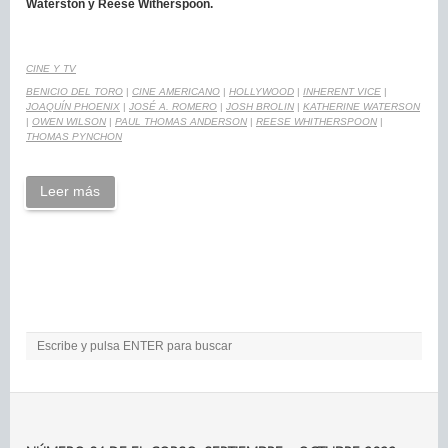
Waterston y Reese Witherspoon.
CINE Y TV
BENICIO DEL TORO
|
CINE AMERICANO
|
HOLLYWOOD
|
INHERENT VICE
|
JOAQUÍN PHOENIX
|
JOSÉ A. ROMERO
|
JOSH BROLIN
|
KATHERINE WATERSON
|
OWEN WILSON
|
PAUL THOMAS ANDERSON
|
REESE WHITHERSPOON
|
THOMAS PYNCHON
Leer más