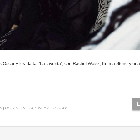
 Oscar y los Bafta, ‘La favorita’, con Rachel Weisz, Emma Stone y una
L
N
|
OSCAR
|
RACHEL WEISZ
|
YORGOS