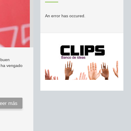
An error has occured.
n buen
e ha vengado
eer más