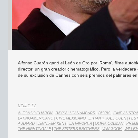
Alfonso Cuarón ganó el León de Oro por ‘Roma’, filme autobiog
director, un gran creador cinematográfico. Pero la verdadera
de su exclusión de Cannes con seis premios del palmarés en s
CINE Y TV
ALFONSO CUARÓN
|
BAYKALI GANAMBARR
|
BIOPIC
|
CINE AUSTR
LATINOAMERICANO
|
CINE MEXICANO
|
ETHAN Y JOEL COEN
|
FEST
AUDIARD
|
JENNIFER KENT
|
LA FAVORITA
|
OLIVIA COLMAN
|
PREM
THE NIGHTINGALE
|
THE SISTERS BROTHERS
|
VAN GOGH
|
WILLE