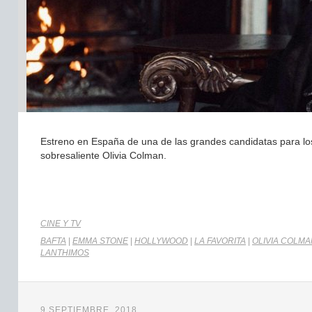
Estreno en España de una de las grandes candidatas para los
sobresaliente Olivia Colman.
CINE Y TV
BAFTA
|
EMMA STONE
|
HOLLYWOOD
|
LA FAVORITA
|
OLIVIA COLMA
LANTHIMOS
9 SEPTIEMBRE, 2018