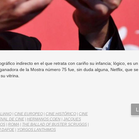
ráfico indirecto en el que retrata con cariño su infancia; lógico, es u
 ganadora de la Mostra número 75 fue, sin duda alguna, Netflix, que s
u vitrina.
L
ALIANO
|
CINE EUROPEO
|
CINE HISTÓRICO
|
CINE
IVAL DE CINE
|
HERMANOS COEN
|
JACQUES
IOS
|
ROMA
|
THE BALLAD OF BUSTER SCRUGGS
|
M DAFOE
|
YORGOS LANTHIMOS