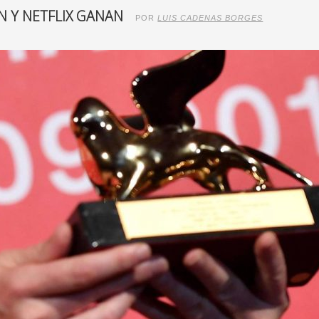
N Y NETFLIX GANAN
POR
LUIS CADENAS BORGES