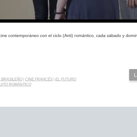
cine contemporáneo con el ciclo (Anti) romántico, cada sábado y domi
L
E BRASILEÑO
|
CINE FRANCÉS
|
EL FUTURO
UITO ROMÁNTICO