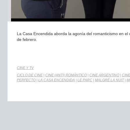
La Casa Encendida aborda la agonía del romanticismo en el 
de febrero.
CINE Y TV
CICLO DE CINE
|
CINE (ANTI) ROMÁNTICO
|
CINE ARGENTINO
|
CIN
PERFECTO
|
LA CASA ENCENDIDA
|
LE PARC
|
MALGRÉ LA NUIT
|
M