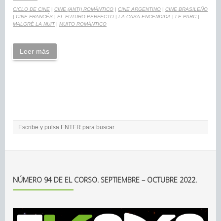
CICLO DE CINE
|
CINE (ANTI) ROMÁNTICO
|
CINE ARGENTINO
|
CINE BRASILEÑO
|
CINE FRANCÉS
|
EL FUTURO PERFECTO
|
LA CASA ENCENDIDA
|
LE PARC
|
MALGRÉ LA NUIT
|
MUITO ROMÁNTICO
Leer más
NÚMERO 94 DE EL CORSO. SEPTIEMBRE – OCTUBRE 2022.