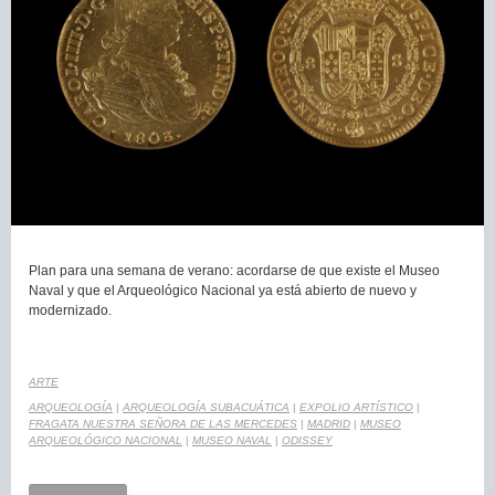
Plan para una semana de verano: acordarse de que existe el Museo
Naval y que el Arqueológico Nacional ya está abierto de nuevo y
modernizado.
ARTE
ARQUEOLOGÍA
|
ARQUEOLOGÍA SUBACUÁTICA
|
EXPOLIO ARTÍSTICO
|
FRAGATA NUESTRA SEÑORA DE LAS MERCEDES
|
MADRID
|
MUSEO
ARQUEOLÓGICO NACIONAL
|
MUSEO NAVAL
|
ODISSEY