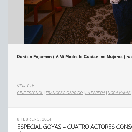
Daniela Fejerman (‘A Mi Madre le Gustan las Mujeres’) ru
CINE Y TV
CINE ESPAÑOL
|
FRANCESC GARRIDO
|
LA ESPERA
|
NORA NAVAS
8 FEBRERO, 2014
ESPECIAL GOYAS – CUATRO ACTORES CON