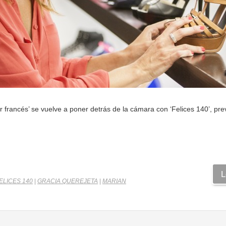
r francés’ se vuelve a poner detrás de la cámara con ‘Felices 140’, pre
L
ELICES 140
|
GRACIA QUEREJETA
|
MARIAN