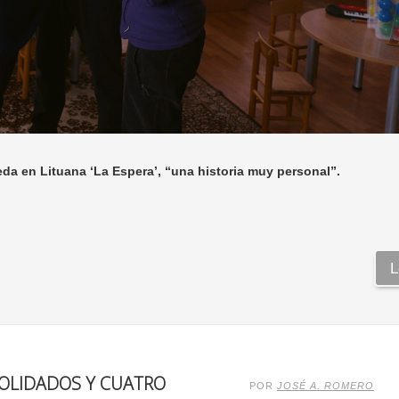
eda en Lituana ‘La Espera’, “una historia muy personal”.
L
SOLIDADOS Y CUATRO
POR
JOSÉ A. ROMERO