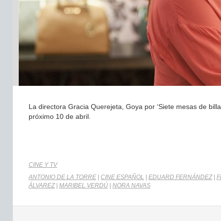
La directora Gracia Querejeta, Goya por ‘Siete mesas de billa
próximo 10 de abril.
CINE Y TV
ANTONIO DE LA TORRE
|
CINE ESPAÑOL
|
EDUARD FERNÁNDEZ
|
F
ÁLVAREZ
|
MARIBEL VERDÚ
|
NORA NAVAS