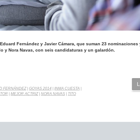
e, Eduard Fernández y Javier Cámara, que suman 23 nominaciones 
do y Nora Navas, con seis candidaturas y un galardón.
L
D FERNÁNDEZ
|
GOYAS 2014
|
INMA CUESTA
|
CTOR
|
MEJOR ACTRIZ
|
NORA NAVAS
|
TITO