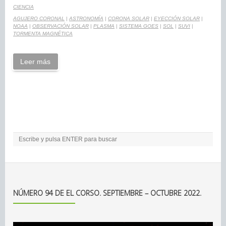
CIENCIA
AGUJERO CORONAL
|
ASTRONOMÍA
|
CORONA SOLAR
|
EYECCIÓN SOLAR
|
NOAA
|
OBSERVACIÓN SOLAR
|
PLASMA
|
SISTEMA GOES
|
SOL
|
SUVI
|
TORMENTA MAGNÉTICA
Leer más
NÚMERO 94 DE EL CORSO. SEPTIEMBRE – OCTUBRE 2022.