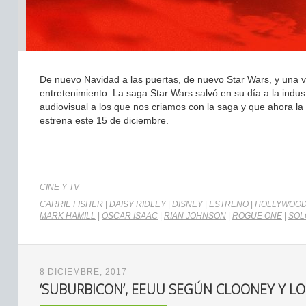
De nuevo Navidad a las puertas, de nuevo Star Wars, y una vez
entretenimiento. La saga Star Wars salvó en su día a la indus
audiovisual a los que nos criamos con la saga y que ahora la 
estrena este 15 de diciembre.
CINE Y TV
CARRIE FISHER
|
DAISY RIDLEY
|
DISNEY
|
ESTRENO
|
HOLLYWOO
MARK HAMILL
|
OSCAR ISAAC
|
RIAN JOHNSON
|
ROGUE ONE
|
SOL
8 DICIEMBRE, 2017
‘SUBURBICON’, EEUU SEGÚN CLOONEY Y 