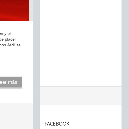
n y el
de placer
mos Jedi’ se
eer más
FACEBOOK