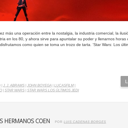
 más una operación entre la nostalgia, la industria comercial, la ilusió
tria en los 80, y ahora sirve para apuntalar su poder y llenarnos horas 
disfrutamos como quien se toma un trozo de tarta. ‘Star Wars: Los últi
L
D
|
J. J. ABRAMS
|
JOHN BOYEGA
|
LUCASFILM
|
O
|
STAR WARS
|
STAR WARS LOS ÚLTIMOS JEDI
LOS HERMANOS COEN
POR
LUIS CADENAS BORGES