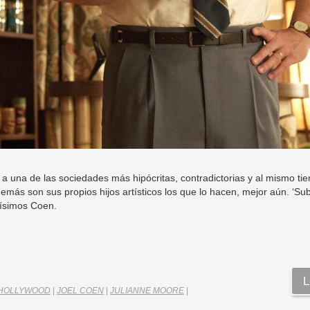
 a una de las sociedades más hipócritas, contradictorias y al mismo ti
emás son sus propios hijos artísticos los que lo hacen, mejor aún. ‘Su
nísimos Coen.
L
HOLLYWOOD
|
JOEL COEN
|
JULIANNE MOORE
|