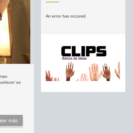
An error has occured.
empo
burbicon’ es
eer más