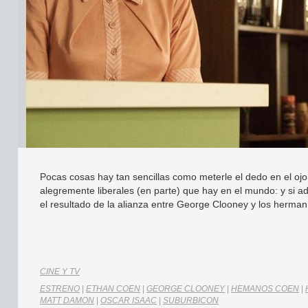
Pocas cosas hay tan sencillas como meterle el dedo en el ojo
alegremente liberales (en parte) que hay en el mundo: y si ad
el resultado de la alianza entre George Clooney y los herma
CINE Y TV
ESTRENO
|
ETHAN COEN
|
GEORGE CLOONEY
|
HEMANOS COEN
|
MATT DAMON
|
OSCAR ISAAC
|
SUBURBICON