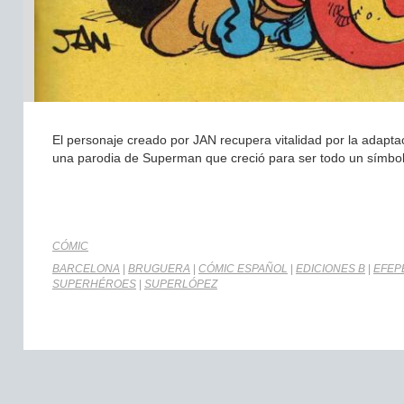
El personaje creado por JAN recupera vitalidad por la adapta
una parodia de Superman que creció para ser todo un símbol
CÓMIC
BARCELONA
|
BRUGUERA
|
CÓMIC ESPAÑOL
|
EDICIONES B
|
EFEP
SUPERHÉROES
|
SUPERLÓPEZ