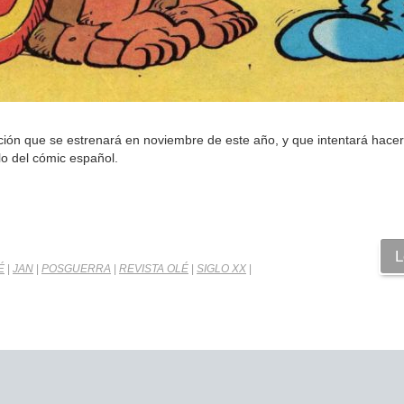
ción que se estrenará en noviembre de este año, y que intentará hacer 
o del cómic español.
L
É
|
JAN
|
POSGUERRA
|
REVISTA OLÉ
|
SIGLO XX
|