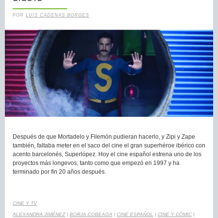
POR
LUIS CADENAS BORGES
Después de que Mortadelo y Filemón pudieran hacerlo, y Zipi y Zape
también, faltaba meter en el saco del cine el gran superhéroe ibérico con
acento barcelonés, Superlópez. Hoy el cine español estrena uno de los
proyectos más longevos, tanto como que empezó en 1997 y ha
terminado por fin 20 años después.
CINE Y TV
ALEXANDRA JIMÉNEZ
|
BORJA COBEAGA
|
CINE ESPAÑOL
|
CINE Y CÓMIC
|