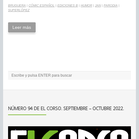
BRUGUERA
|
CÓMIC ESPAÑOL
|
EDICIONES B
|
HUMOR
|
JAN
|
PARODIA
|
SUPERLÓPEZ
Leer más
NÚMERO 94 DE EL CORSO. SEPTIEMBRE – OCTUBRE 2022.