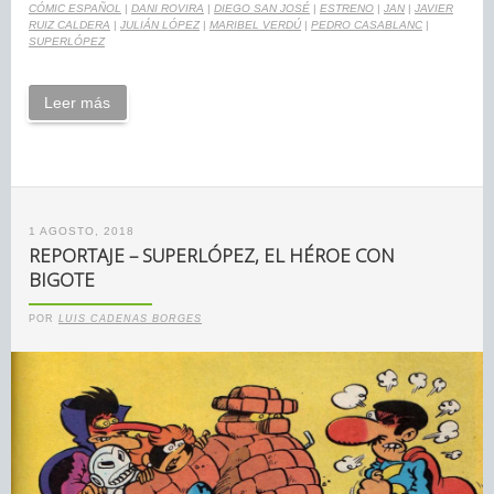
CÓMIC ESPAÑOL
|
DANI ROVIRA
|
DIEGO SAN JOSÉ
|
ESTRENO
|
JAN
|
JAVIER
RUIZ CALDERA
|
JULIÁN LÓPEZ
|
MARIBEL VERDÚ
|
PEDRO CASABLANC
|
SUPERLÓPEZ
Leer más
1 AGOSTO, 2018
REPORTAJE – SUPERLÓPEZ, EL HÉROE CON
BIGOTE
POR
LUIS CADENAS BORGES