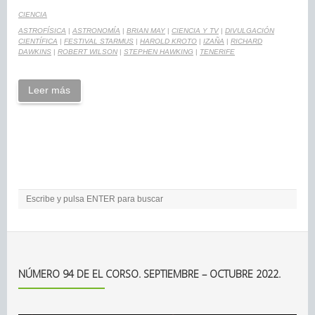
CIENCIA
ASTROFÍSICA
|
ASTRONOMÍA
|
BRIAN MAY
|
CIENCIA Y TV
|
DIVULGACIÓN
CIENTÍFICA
|
FESTIVAL STARMUS
|
HAROLD KROTO
|
IZAÑA
|
RICHARD
DAWKINS
|
ROBERT WILSON
|
STEPHEN HAWKING
|
TENERIFE
Leer más
NÚMERO 94 DE EL CORSO. SEPTIEMBRE – OCTUBRE 2022.