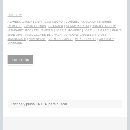
CINE Y TV
ALFREDO LANDA
|
CAIN
|
CINE NEGRO
|
CORNELL WOOLRICH
|
DASHIEL
HAMMETT
|
DAVID GOODIS
|
EL CRACK
|
GERMÁN ARETA
|
HORACE MCCOY
|
HUMPHREY BOGART
|
JAMES M
|
JOSÉ A. ROMERO
|
JOSÉ LUIS GARCI
|
PHILIP
MARLOWE
|
PRECUELA DE EL CRACK
|
RAYMOND CHANDLER
|
ROSS
MACDONALD
|
SAM SPADE
|
VÍCTOR CLAVIJO
|
W.R. BURNETT
|
WILLIAM P.
MCGIVERN
Leer más