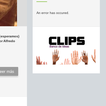
An error has occured.
 (esperamos)
or Alfredo
eer más