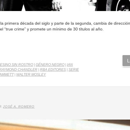
la primera década del siglo y parte de la segunda, cambia de dirección
l “true crime” y promete un mínimo de 30 títulos al año.
L
SESINO SIN ROSTRO
|
GÉNERO NEGRO
|
IAN
RAYMOND CHANDLER
|
RBA EDITORES
|
SERIE
HAMMETT
|
WALTER MOSLEY
OR
JOSÉ A. ROMERO