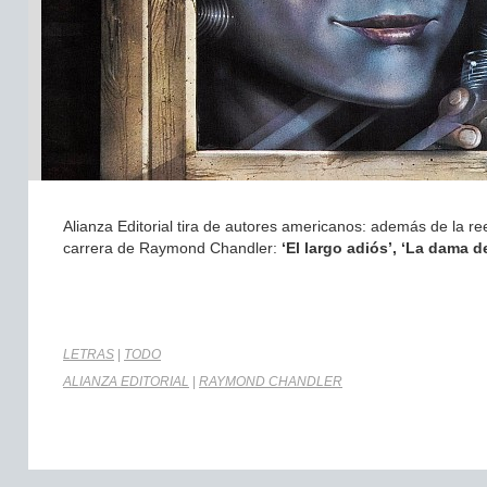
Alianza Editorial tira de autores americanos: además de la re
carrera de Raymond Chandler:
‘El largo adiós’, ‘La dama d
LETRAS
|
TODO
ALIANZA EDITORIAL
|
RAYMOND CHANDLER