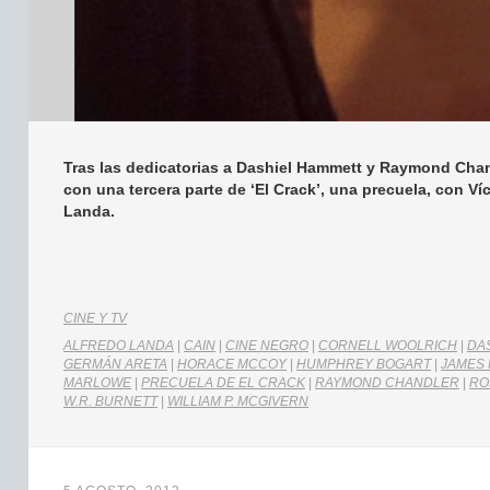
Tras las dedicatorias a Dashiel Hammett y Raymond Chand
con una tercera parte de ‘El Crack’, una precuela, con Ví
Landa.
CINE Y TV
ALFREDO LANDA
|
CAIN
|
CINE NEGRO
|
CORNELL WOOLRICH
|
DA
GERMÁN ARETA
|
HORACE MCCOY
|
HUMPHREY BOGART
|
JAMES
MARLOWE
|
PRECUELA DE EL CRACK
|
RAYMOND CHANDLER
|
RO
W.R. BURNETT
|
WILLIAM P. MCGIVERN