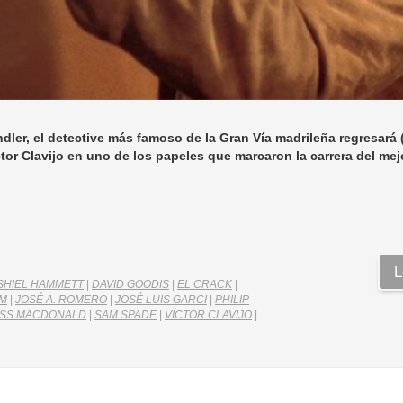
ler, el detective más famoso de la Gran Vía madrileña regresará
ctor Clavijo en uno de los papeles que marcaron la carrera del mej
L
SHIEL HAMMETT
|
DAVID GOODIS
|
EL CRACK
|
 M
|
JOSÉ A. ROMERO
|
JOSÉ LUIS GARCI
|
PHILIP
SS MACDONALD
|
SAM SPADE
|
VÍCTOR CLAVIJO
|