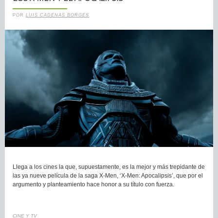
POR
LUIS CADENAS BORGES
Llega a los cines la que, supuestamente, es la mejor y más trepidante de
las ya nueve película de la saga X-Men, ‘X-Men: Apocalipsis’, que por el
argumento y planteamiento hace honor a su título con fuerza.
CINE Y TV