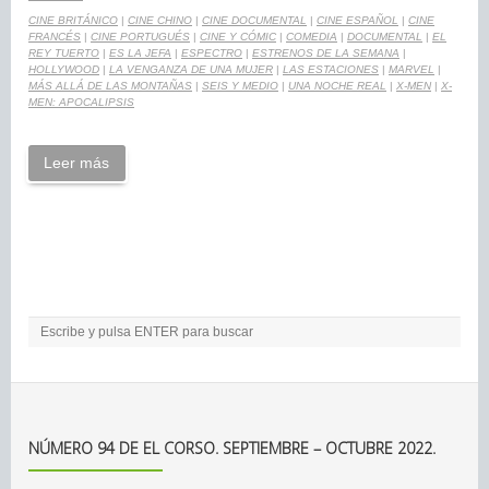
CINE BRITÁNICO
|
CINE CHINO
|
CINE DOCUMENTAL
|
CINE ESPAÑOL
|
CINE
FRANCÉS
|
CINE PORTUGUÉS
|
CINE Y CÓMIC
|
COMEDIA
|
DOCUMENTAL
|
EL
REY TUERTO
|
ES LA JEFA
|
ESPECTRO
|
ESTRENOS DE LA SEMANA
|
HOLLYWOOD
|
LA VENGANZA DE UNA MUJER
|
LAS ESTACIONES
|
MARVEL
|
MÁS ALLÁ DE LAS MONTAÑAS
|
SEIS Y MEDIO
|
UNA NOCHE REAL
|
X-MEN
|
X-
MEN: APOCALIPSIS
Leer más
NÚMERO 94 DE EL CORSO. SEPTIEMBRE – OCTUBRE 2022.