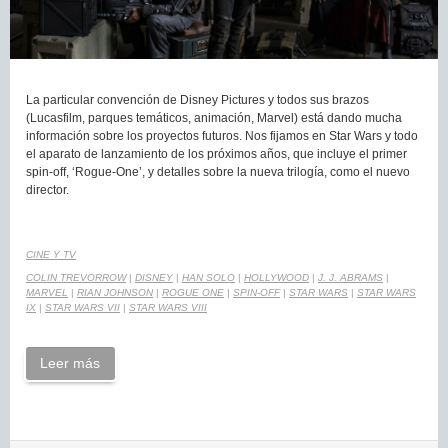
La particular convención de Disney Pictures y todos sus brazos
(Lucasfilm, parques temáticos, animación, Marvel) está dando mucha
información sobre los proyectos futuros. Nos fijamos en Star Wars y todo
el aparato de lanzamiento de los próximos años, que incluye el primer
spin-off, ‘Rogue-One’, y detalles sobre la nueva trilogía, como el nuevo
director.
CINE Y TV
COLIN TREVORROW
|
DISNEY
|
HAN SOLO
|
HOLLYWOOD
|
J. J. ABRAMS
|
MARVEL
|
RIAN JOHNSON
|
ROGUE ONE
|
SPIN-OFF
|
STAR WARS
|
STAR WARS
IX
|
STAR WARS VII
|
STAR WARS VIII
Leer más