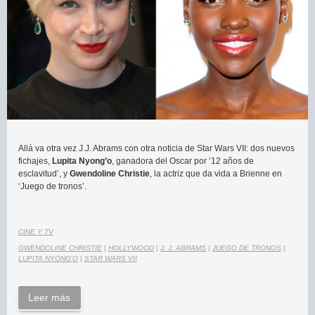
Allá va otra vez J.J. Abrams con otra noticia de Star Wars VII: dos nuevos
fichajes,
Lupita Nyong’o
, ganadora del Oscar por ’12 años de
esclavitud’, y
Gwendoline Christie
, la actriz que da vida a Brienne en
‘Juego de tronos’.
CINE Y TV
GWENDOLINE CHRISTIE
|
HOLLYWOOD
|
J. J. ABRAMS
|
JUEGO DE TRONOS
|
LUPITA NYONG'O
|
STAR WARS VII
Leer más