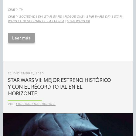
CINE Y TV
CINE Y SOCIEDAD
|
DÍA STAR WARS
|
ROGUE ONE
|
STAR WARS DAY
|
STAR
WARS EL DESPERTAR DE LA FUERZA
|
STAR WARS VII
Leer más
21 DICIEMBRE, 2015
STAR WARS VII: MEJOR ESTRENO HISTÓRICO
Y CON EL RÉCORD TOTAL EN EL
HORIZONTE
POR
LUIS CADENAS BORGES