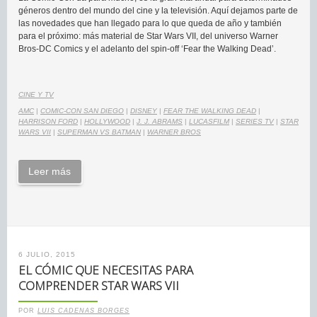
géneros dentro del mundo del cine y la televisión. Aquí dejamos parte de
las novedades que han llegado para lo que queda de año y también
para el próximo: más material de Star Wars VII, del universo Warner
Bros-DC Comics y el adelanto del spin-off ‘Fear the Walking Dead’.
CINE Y TV
AMC
|
COMIC-CON SAN DIEGO
|
DISNEY
|
FEAR THE WALKING DEAD
|
HARRISON FORD
|
HOLLYWOOD
|
J. J. ABRAMS
|
LUCASFILM
|
SERIES TV
|
STAR
WARS VII
|
SUPERMAN VS BATMAN
|
WARNER BROS
Leer más
6 JULIO, 2015
EL CÓMIC QUE NECESITAS PARA
COMPRENDER STAR WARS VII
POR
LUIS CADENAS BORGES