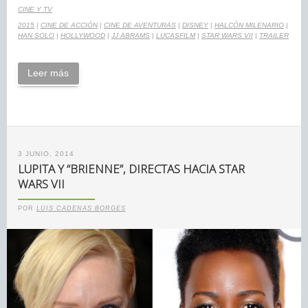
CINE Y TV
2015
|
CINE DE ACCIÓN
|
CINE DE AVENTURAS
|
DISNEY
|
HALCÓN MILENARIO
|
HAN SOLO
|
HOLLYWOOD
|
JJ ABRAMS
|
LUCASFILM
|
STAR WARS VII
|
TRAILER
Leer más
3 JUNIO, 2014
LUPITA Y “BRIENNE”, DIRECTAS HACIA STAR
WARS VII
POR
LUIS CADENAS BORGES