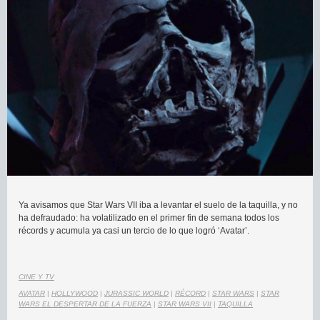
Ya avisamos que Star Wars VII iba a levantar el suelo de la taquilla, y no
ha defraudado: ha volatilizado en el primer fin de semana todos los
récords y acumula ya casi un tercio de lo que logró ‘Avatar’.
CINE Y TV
AVATAR
|
HOLLYWOOD
|
JURASSIC WORLD
|
RÉCORD
|
STAR WARS
|
STAR
WARS EL DESPERTAR DE LA FUERZA
|
STAR WARS VII
|
TAQUILLA