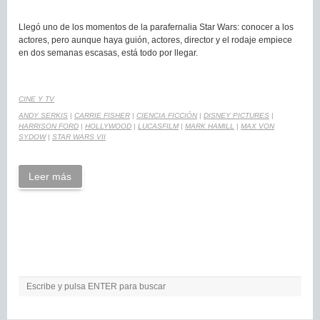
Llegó uno de los momentos de la parafernalia Star Wars: conocer a los
actores, pero aunque haya guión, actores, director y el rodaje empiece
en dos semanas escasas, está todo por llegar.
CINE Y TV
ANDY SERKIS
|
CARRIE FISHER
|
CIENCIA FICCIÓN
|
DISNEY PICTURES
|
HARRISON FORD
|
HOLLYWOOD
|
LUCASFILM
|
MARK HAMILL
|
MAX VON
SYDOW
|
STAR WARS VII
Leer más