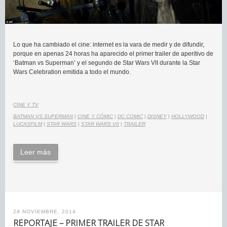
Lo que ha cambiado el cine: internet es la vara de medir y de difundir,
porque en apenas 24 horas ha aparecido el primer trailer de aperitivo de
‘Batman vs Superman’ y el segundo de Star Wars VII durante la Star
Wars Celebration emitida a todo el mundo.
CINE Y TV
BATMAN VS SUPERMAN
|
CINE Y CÓMIC
|
DC COMIC
|
DISNEY
|
HOLLYWOOD
|
LUCASFILM
|
STAR WARS
|
STAR WARS VII
|
TRAILER
Leer más
28 NOVIEMBRE, 2014
REPORTAJE – PRIMER TRAILER DE STAR