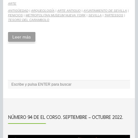
ARTE
ANTIGÜEDAD
|
ARQUEOLOGÍA
|
ARTE ANTIGUO
|
AYUNTAMIENTO DE SEVILLA
|
FENICIOS
|
METROPOLITAN MUSEUM NUEVA YORK
|
SEVILLA
|
TARTESSOS
|
TESORO DEL CARAMBOLO
Leer más
NÚMERO 94 DE EL CORSO. SEPTIEMBRE – OCTUBRE 2022.