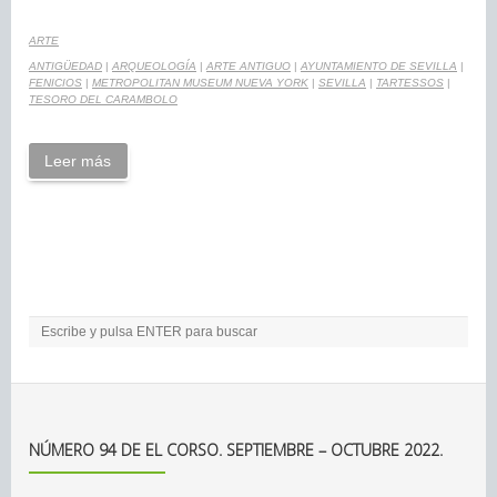
ARTE
ANTIGÜEDAD
|
ARQUEOLOGÍA
|
ARTE ANTIGUO
|
AYUNTAMIENTO DE SEVILLA
|
FENICIOS
|
METROPOLITAN MUSEUM NUEVA YORK
|
SEVILLA
|
TARTESSOS
|
TESORO DEL CARAMBOLO
Leer más
NÚMERO 94 DE EL CORSO. SEPTIEMBRE – OCTUBRE 2022.