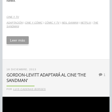
Netflix.
CINE Y TV
ADAPTACIÓN
|
CINE Y CÓMIC
|
CÓMIC Y TV
|
NEIL GAIMAN
|
NETFLIX
|
THE
SANDMAN
Leer más
18 DICIEMBRE, 2013
GORDON-LEVITT ADAPTARÁ AL CINE ‘THE
1
SANDMAN’
POR
LUIS CADENAS BORGES