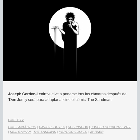
Joseph Gordon-Levitt
vuelve a ponerse tras las cámaras después de
‘Don Jon’ y será para adaptar al cine el cómic ‘The Sandman’.
CINE Y TV
CINE FANTÁSTICO
|
DAVID S. GOYER
|
HOLLYWOOD
|
JOSPEH GORDON-LEVITT
|
NEIL GAIMAN
|
THE SANDMAN
|
VERTIGO COMICS
|
WARNER