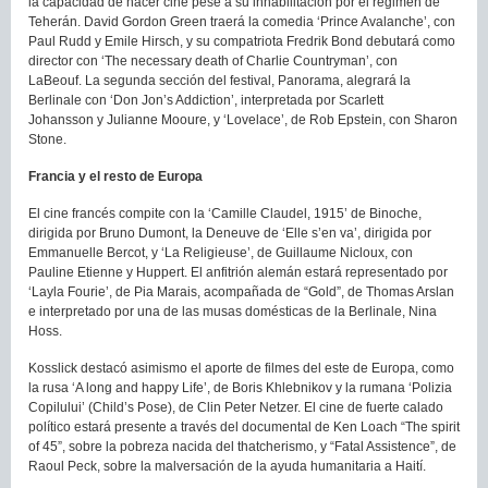
la capacidad de hacer cine pese a su inhabilitación por el régimen de
Teherán. David Gordon Green traerá la comedia ‘Prince Avalanche’, con
Paul Rudd y Emile Hirsch, y su compatriota Fredrik Bond debutará como
director con ‘The necessary death of Charlie Countryman’, con
LaBeouf. La segunda sección del festival, Panorama, alegrará la
Berlinale con ‘Don Jon’s Addiction’, interpretada por Scarlett
Johansson y Julianne Mooure, y ‘Lovelace’, de Rob Epstein, con Sharon
Stone.
Francia y el resto de Europa
El cine francés compite con la ‘Camille Claudel, 1915’ de Binoche,
dirigida por Bruno Dumont, la Deneuve de ‘Elle s’en va’, dirigida por
Emmanuelle Bercot, y ‘La Religieuse’, de Guillaume Nicloux, con
Pauline Etienne y Huppert. El anfitrión alemán estará representado por
‘Layla Fourie’, de Pia Marais, acompañada de “Gold”, de Thomas Arslan
e interpretado por una de las musas domésticas de la Berlinale, Nina
Hoss.
Kosslick destacó asimismo el aporte de filmes del este de Europa, como
la rusa ‘A long and happy Life’, de Boris Khlebnikov y la rumana ‘Polizia
Copilului’ (Child’s Pose), de Clin Peter Netzer. El cine de fuerte calado
político estará presente a través del documental de Ken Loach “The spirit
of 45”, sobre la pobreza nacida del thatcherismo, y “Fatal Assistence”, de
Raoul Peck, sobre la malversación de la ayuda humanitaria a Haití.