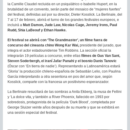
la Camille Claudel recluida en un psiquiátrico o Isabelle Hupert, en la
brutalidad de un convento, serán parte del mosaico de “mujeres fuertes”
del festival, definidas así por su director, Dieter Kosslick. La Berlinale, del
7 al 17 de febrero, abrirá el turno de los grandes festivales europeos, e
incluirá a
Matt Damon, Jude Law, Nicolas Cage, Jeremy Irons, Paul
Rudd, Shia LaBeouf y Ethan Hawke.
El festival se abrirá con ‘The Grandmaster’, un filme fuera de
concurso del cineasta chino Wong Kar Wai,
presidente del jurado, que
integra el actor estadounidense Tim Robbins. La sección oficial la
integrarán 19 películas a concurso, entre ellas
filmes de Gus Van Sant,
Steven Soderbergh, el iraní Jafar Panahi y el bosnio Danis Tanovic
(Óscar con ‘En tierra de nadie’). Representando a Latinoamérica estará
‘Gloria’ la producción chileno-española de Sebastián Lelio, con Paulina
García interpretando a otra sesentona en pos del amor que, según
Kosslick, comparte con la francesa un positivismo esperanzador.
La Berlinale resucitará de las sombras a Anita Ekberg, la musa de Fellini
y ‘La dolce vita, y también a River Phoenix, fallecido en 1993 por
sobredosis, protagonista de la película ‘Dark Blood’, completada por
George Sluizer veinte años después de su muerte y que se exhibirá en
una sesión especial del festival.