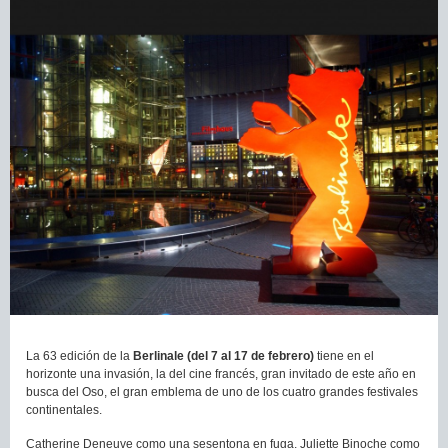
La 63 edición de la
Berlinale (del 7 al 17 de febrero)
tiene en el
horizonte una invasión, la del cine francés, gran invitado de este año en
busca del Oso, el gran emblema de uno de los cuatro grandes festivales
continentales.
Catherine Deneuve como una sesentona en fuga, Juliette Binoche como