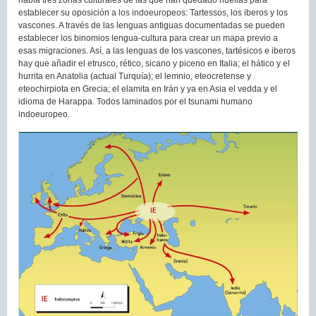
había tres zonas culturales de las que han quedado huellas para
establecer su oposición a los indoeuropeos: Tartessos, los iberos y los
vascones. A través de las lenguas antiguas documentadas se pueden
establecer los binomios lengua-cultura para crear un mapa previo a
esas migraciones. Así, a las lenguas de los vascones, tartésicos e iberos
hay que añadir el etrusco, rético, sicano y piceno en Italia; el hático y el
hurrita en Anatolia (actual Turquía); el lemnio, eteocretense y
eteochirpiota en Grecia; el elamita en Irán y ya en Asia el vedda y el
idioma de Harappa. Todos laminados por el tsunami humano
indoeuropeo.