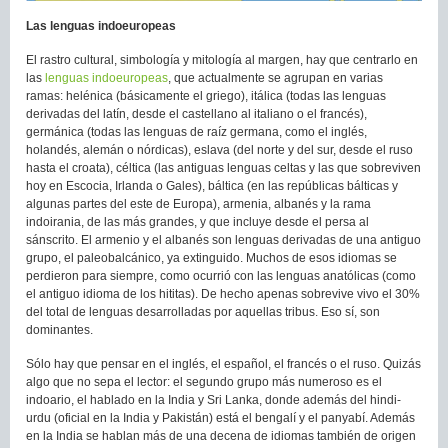
Las lenguas indoeuropeas
El rastro cultural, simbología y mitología al margen, hay que centrarlo en
las
lenguas indoeuropeas
, que actualmente se agrupan en varias
ramas: helénica (básicamente el griego), itálica (todas las lenguas
derivadas del latín, desde el castellano al italiano o el francés),
germánica (todas las lenguas de raíz germana, como el inglés,
holandés, alemán o nórdicas), eslava (del norte y del sur, desde el ruso
hasta el croata), céltica (las antiguas lenguas celtas y las que sobreviven
hoy en Escocia, Irlanda o Gales), báltica (en las repúblicas bálticas y
algunas partes del este de Europa), armenia, albanés y la rama
indoirania, de las más grandes, y que incluye desde el persa al
sánscrito. El armenio y el albanés son lenguas derivadas de una antiguo
grupo, el paleobalcánico, ya extinguido. Muchos de esos idiomas se
perdieron para siempre, como ocurrió con las lenguas anatólicas (como
el antiguo idioma de los hititas). De hecho apenas sobrevive vivo el 30%
del total de lenguas desarrolladas por aquellas tribus. Eso sí, son
dominantes.
Sólo hay que pensar en el inglés, el español, el francés o el ruso. Quizás
algo que no sepa el lector: el segundo grupo más numeroso es el
indoario, el hablado en la India y Sri Lanka, donde además del hindi-
urdu (oficial en la India y Pakistán) está el bengalí y el panyabí. Además
en la India se hablan más de una decena de idiomas también de origen