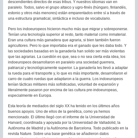
descendientes directos de esas tribus. Y nuestros idiomas van en
paralelo. Todos, salvo el grupo altaico y ugro-finés (húngaro, finlandés,
estonio y otros más menores) están emparentados entre sí a través de
una estructura gramatical, sintáctica e incluso de vocabulario.
Pero los indoeuropeos hicieron mucho más que migrar y sobreponerse.
Tenían una tecnología superior al resto, tanto material como inmaterial.
Eran una cultura más ganadera que agraria, si bien también fueron
agricultores. Pero lo que importaba era el ganado que les daba todo. Y
las sociedades basadas en la ganadería han solido ser más violentas
que las agrarias. La cuestión es que, sea o no sea cierta esta idea, los
indoeuropeos desarrollaron en paralelo una sociedad guerrera,
patriarcal y tecnológicamente superior. La ganadería les llevó a adaptar
la rueda para el transporte y, lo que es más importante, desarrollaron el
carro de cuatro ruedas que adaptaron a la guerra. Los indoeuropeos
tenían tácticas militares más sofisticadas, voluntad de expansión y
literalmente pasaron por encima de las cultura pre-indoeuropeas,
especialmente en Europa.
Esta teoría de mediados del siglo XX ha tenido en los últimos años
buenos apoyos. Uno de ellos de la genética, como ya hemos
mencionado. El último llegó con el informe de la Universidad de
Harvard, coordinada y apoyada por la Universidad de Valladolid, la
Autónoma de Madrid y la Autónoma de Barcelona. Todo publicado en la
revista Nature. Sobre una base genética se añadieron datos