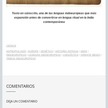
Texto en sánscrito, una de las lenguas indoeuropeas que más
expansión antes de convertirse en lengua ritual en la India
contemporánea
CIENCIA
ANTROPOLOGÍA
|
EUROPA
|
GENÉTICA
|
HISTORIA ANTIGUA
|
INDIA
|
INDOEUROPEOS
|
LENGUAS INDOEUROPEAS
|
LINGÜÍSTICA
|
ORIENTE MEDIO
|
TRIBUS INDOEUROPEAS
COMENTARIOS
DEJA UN COMENTARIO