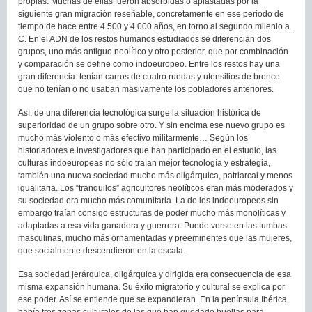
propias. Muchas de ellas fueron absorbidas o aplastadas por la
siguiente gran migración reseñable, concretamente en ese periodo de
tiempo de hace entre 4.500 y 4.000 años, en torno al segundo milenio a.
C. En el ADN de los restos humanos estudiados se diferencian dos
grupos, uno más antiguo neolítico y otro posterior, que por combinación
y comparación se define como indoeuropeo. Entre los restos hay una
gran diferencia: tenían carros de cuatro ruedas y utensilios de bronce
que no tenían o no usaban masivamente los pobladores anteriores.
Así, de una diferencia tecnológica surge la situación histórica de
superioridad de un grupo sobre otro. Y sin encima ese nuevo grupo es
mucho más violento o más efectivo militarmente… Según los
historiadores e investigadores que han participado en el estudio, las
culturas indoeuropeas no sólo traían mejor tecnología y estrategia,
también una nueva sociedad mucho más oligárquica, patriarcal y menos
igualitaria. Los “tranquilos” agricultores neolíticos eran más moderados y
su sociedad era mucho más comunitaria. La de los indoeuropeos sin
embargo traían consigo estructuras de poder mucho más monolíticas y
adaptadas a esa vida ganadera y guerrera. Puede verse en las tumbas
masculinas, mucho más ornamentadas y preeminentes que las mujeres,
que socialmente descendieron en la escala.
Esa sociedad jerárquica, oligárquica y dirigida era consecuencia de esa
misma expansión humana. Su éxito migratorio y cultural se explica por
ese poder. Así se entiende que se expandieran. En la península Ibérica