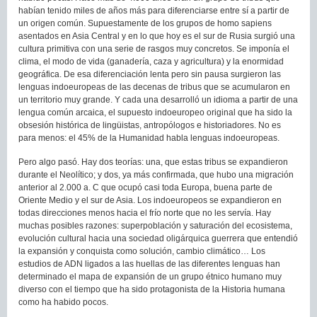
habían tenido miles de años más para diferenciarse entre sí a partir de
un origen común. Supuestamente de los grupos de homo sapiens
asentados en Asia Central y en lo que hoy es el sur de Rusia surgió una
cultura primitiva con una serie de rasgos muy concretos. Se imponía el
clima, el modo de vida (ganadería, caza y agricultura) y la enormidad
geográfica. De esa diferenciación lenta pero sin pausa surgieron las
lenguas indoeuropeas de las decenas de tribus que se acumularon en
un territorio muy grande. Y cada una desarrolló un idioma a partir de una
lengua común arcaica, el supuesto indoeuropeo original que ha sido la
obsesión histórica de lingüistas, antropólogos e historiadores. No es
para menos: el 45% de la Humanidad habla lenguas indoeuropeas.
Pero algo pasó. Hay dos teorías: una, que estas tribus se expandieron
durante el Neolítico; y dos, ya más confirmada, que hubo una migración
anterior al 2.000 a. C que ocupó casi toda Europa, buena parte de
Oriente Medio y el sur de Asia. Los indoeuropeos se expandieron en
todas direcciones menos hacia el frío norte que no les servía. Hay
muchas posibles razones: superpoblación y saturación del ecosistema,
evolución cultural hacia una sociedad oligárquica guerrera que entendió
la expansión y conquista como solución, cambio climático… Los
estudios de ADN ligados a las huellas de las diferentes lenguas han
determinado el mapa de expansión de un grupo étnico humano muy
diverso con el tiempo que ha sido protagonista de la Historia humana
como ha habido pocos.