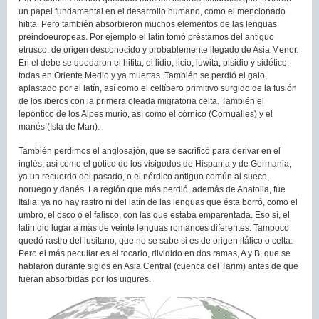
un papel fundamental en el desarrollo humano, como el mencionado
hitita. Pero también absorbieron muchos elementos de las lenguas
preindoeuropeas. Por ejemplo el latín tomó préstamos del antiguo
etrusco, de origen desconocido y probablemente llegado de Asia Menor.
En el debe se quedaron el hitita, el lidio, licio, luwita, pisidio y sidético,
todas en Oriente Medio y ya muertas. También se perdió el galo,
aplastado por el latín, así como el celtíbero primitivo surgido de la fusión
de los iberos con la primera oleada migratoria celta. También el
lepóntico de los Alpes murió, así como el córnico (Cornualles) y el
manés (Isla de Man).
También perdimos el anglosajón, que se sacrificó para derivar en el
inglés, así como el gótico de los visigodos de Hispania y de Germania,
ya un recuerdo del pasado, o el nórdico antiguo común al sueco,
noruego y danés. La región que más perdió, además de Anatolia, fue
Italia: ya no hay rastro ni del latín de las lenguas que ésta borró, como el
umbro, el osco o el falisco, con las que estaba emparentada. Eso sí, el
latín dio lugar a más de veinte lenguas romances diferentes. Tampoco
quedó rastro del lusitano, que no se sabe si es de origen itálico o celta.
Pero el más peculiar es el tocario, dividido en dos ramas, A y B, que se
hablaron durante siglos en Asia Central (cuenca del Tarim) antes de que
fueran absorbidas por los uigures.