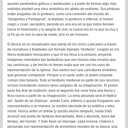
asumió parámetros góticos y medievales y a partir de formas algo más
realistas planteó una obra simbólica sin atisbo de realismo. Sus pinturas
están plagadas de lo grotesco, como una conexión del mundo de
‘Gargantúa y Pantagruel’; la fealdad, lo grotesco e infernal, el humor
negro y cruel, sarcástico, persiste en una era en la que todos tienden
hacia el hedonismo y la alegría de vivir, la nueva era en la que la cruz y
la Fe ya no son la vara de medir, sino el ser humano.
El Bosco es un moralizador que alerta de los vicios y pecados a través
de monstruos y fealdades (un formato llamado “drollerie”, surgido en los
libros ilustrados monacales y que él los lleva a la pintura), proyecta
imágenes celestiales tan fantásticas que son incluso más irreales que
las canónicas, y de hecho no tienen nada que ver con los usos de
representación de la Iglesia. Sus santos son casi caricaturas endebles
que generan compasión. Porque si el santo sufre, el pobre creyente
común más todavía. Todo el bestiario medieval es parte de sus recursos,
incluso inventando nuevos seres surgidos de su imaginación. El primer
paso fue tirar de tradición, pero el segundo fue crear toda una fauna y
flora nueva a partir de su imaginación. La cima absoluta será el tríptico
del ‘Jardín de las Delicias’, donde Cielo, Infierno y quizás Purgatorio son
representados a su manera, la cumbre absoluta de su estética y letra
moral. Nunca antes un artista (y quizás mucho después, hasta Dalí)
alcanzó ese punto de fantasía descarrilada, libre y absoluta, fuera del
tiempo, del mundo. Y todo tiene un mensaje: cada escena, criatura o
personaje son representación de proverbios morales de su época, una