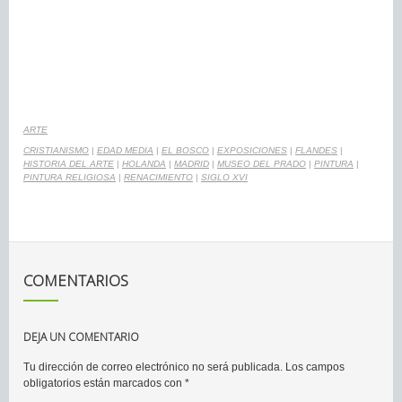
ARTE
CRISTIANISMO
|
EDAD MEDIA
|
EL BOSCO
|
EXPOSICIONES
|
FLANDES
|
HISTORIA DEL ARTE
|
HOLANDA
|
MADRID
|
MUSEO DEL PRADO
|
PINTURA
|
PINTURA RELIGIOSA
|
RENACIMIENTO
|
SIGLO XVI
COMENTARIOS
DEJA UN COMENTARIO
Tu dirección de correo electrónico no será publicada.
Los campos
obligatorios están marcados con
*