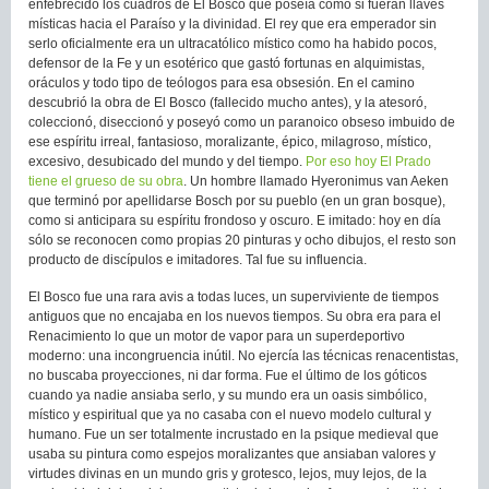
enfebrecido los cuadros de El Bosco que poseía como si fueran llaves
místicas hacia el Paraíso y la divinidad. El rey que era emperador sin
serlo oficialmente era un ultracatólico místico como ha habido pocos,
defensor de la Fe y un esotérico que gastó fortunas en alquimistas,
oráculos y todo tipo de teólogos para esa obsesión. En el camino
descubrió la obra de El Bosco (fallecido mucho antes), y la atesoró,
coleccionó, diseccionó y poseyó como un paranoico obseso imbuido de
ese espíritu irreal, fantasioso, moralizante, épico, milagroso, místico,
excesivo, desubicado del mundo y del tiempo.
Por eso hoy El Prado
tiene el grueso de su obra
. Un hombre llamado Hyeronimus van Aeken
que terminó por apellidarse Bosch por su pueblo (en un gran bosque),
como si anticipara su espíritu frondoso y oscuro. E imitado: hoy en día
sólo se reconocen como propias 20 pinturas y ocho dibujos, el resto son
producto de discípulos e imitadores. Tal fue su influencia.
El Bosco fue una rara avis a todas luces, un superviviente de tiempos
antiguos que no encajaba en los nuevos tiempos. Su obra era para el
Renacimiento lo que un motor de vapor para un superdeportivo
moderno: una incongruencia inútil. No ejercía las técnicas renacentistas,
no buscaba proyecciones, ni dar forma. Fue el último de los góticos
cuando ya nadie ansiaba serlo, y su mundo era un oasis simbólico,
místico y espiritual que ya no casaba con el nuevo modelo cultural y
humano. Fue un ser totalmente incrustado en la psique medieval que
usaba su pintura como espejos moralizantes que ansiaban valores y
virtudes divinas en un mundo gris y grotesco, lejos, muy lejos, de la