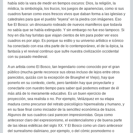
había sido la vara de medir en tiempos oscuros: Dios, la religión, la
mística, la simbología, los trucos, los juegos de apariencias, como si sus
cuadros fueran como esos frescos vivos que daban forma a las iglesias y
catedrales para que el pueblo “leyera” en la piedra con imágenes. Eso
fue El Bosco: un dinosaurio rodeado de nuevos mamíferos que todavía
no sabía que se había extinguido. Y sin embargo no fue eso tampoco. Si
hoy en día hay turistas que viajan cientos de km para poder ver esos
cuadros es por algo. Es porque su estilo y su universo artístico e icónico
ha conectado con esa otra parte de lo contemporáneo, el de la épica, la
fantasía y el revival continuo que sufre nuestra civilización occidental
con su pasado medieval.
A un artista como El Bosco, tan legendario como conocido por el gran
público (mucha gente reconoce sus obras incluso de lejos entre otros
parecidos, quizás con la excepción de Brueghel el Viejo), hay que
ponerlo en su contexto, cierto, pero también hay que proyectarle y
conectarle con nuestro tiempo para saber qué podemos extraer de él
más allá de lo meramente educativo. Es un buen ejercicio de
proyección, sea realista o no. Por ejemplo, Velázquez en su etapa
madura como precursor del retrato psicológico hiperrealista y humano, y
en su fase final como iniciador de la sencillez económica de trazos.
Algunos de sus cuadros casi parecen impresionistas. Goya como
antecesor claro del expresionismo, el existencialismo y de buena parte
de las ideas estéticas del siglo XX. Y El Bosco como un claro antecesor
del surrealismo daliniano, por ejemplo, o del cómic posmoderno o