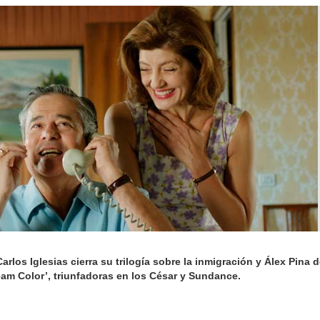
arlos Iglesias cierra su trilogía sobre la inmigración y Álex Pina
ream Color’, triunfadoras en los César y Sundance.