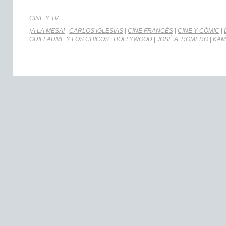
CINE Y TV
¡A LA MESA!
|
CARLOS IGLESIAS
|
CINE FRANCÉS
|
CINE Y CÓMIC
|
GUILLAUME Y LOS CHICOS
|
HOLLYWOOD
|
JOSÉ A. ROMERO
|
KAM