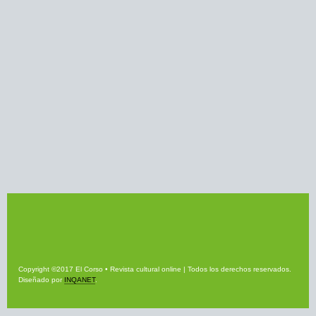
Copyright ©2017 El Corso • Revista cultural online | Todos los derechos reservados.
Diseñado por
INQANET
.