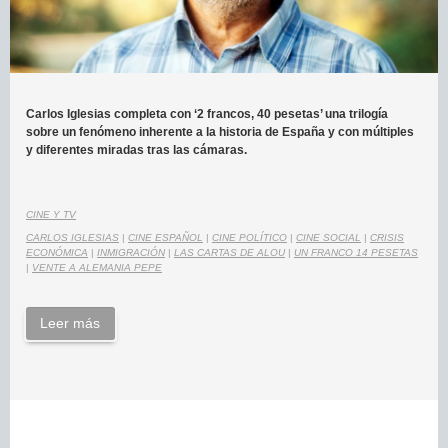
Carlos Iglesias completa con ‘2 francos, 40 pesetas’ una trilogía
sobre un fenómeno inherente a la historia de España y con múltiples
y diferentes miradas tras las cámaras.
CINE Y TV
CARLOS IGLESIAS
|
CINE ESPAÑOL
|
CINE POLÍTICO
|
CINE SOCIAL
|
CRISIS
ECONÓMICA
|
INMIGRACIÓN
|
LAS CARTAS DE ALOU
|
UN FRANCO 14 PESETAS
|
VENTE A ALEMANIA PEPE
Leer más