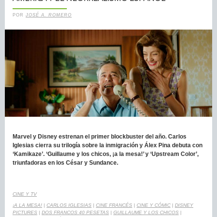
POR
JOSÉ A. ROMERO
Marvel y Disney estrenan el primer blockbuster del año. Carlos
Iglesias cierra su trilogía sobre la inmigración y Álex Pina debuta con
‘Kamikaze’. ‘Guillaume y los chicos, ¡a la mesa!’ y ‘Upstream Color’,
triunfadoras en los César y Sundance.
CINE Y TV
¡A LA MESA!
|
CARLOS IGLESIAS
|
CINE FRANCÉS
|
CINE Y CÓMIC
|
DISNEY
PICTURES
|
DOS FRANCOS 40 PESETAS
|
GUILLAUME Y LOS CHICOS
|