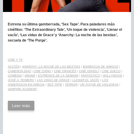
Estrena su última gamberrada, ‘Sex Tape’. Para paladares más
cinéfilos: ‘The Extraordinary Tale’, ‘Un toque de violencia’, ‘Llenar el
vacío’, ‘Las vidas de Grace’ y ‘Anarchy: La noche de las bestias’,
secuela de ‘The Purge’.
CINE Y TV
ACCIÓN
|
ANARCHY: LA NOCHE DE LAS BESTIAS
|
BARBACOA DE AMIGOS
|
CAMERON DIAZ
|
CINE CHINO
|
CINE FRANCÉS
|
CINE ISRAELÍ
|
CINE SUECO
|
COMEDIA
|
DRAMA
|
ESTRENOS DE LA SEMANA
|
FANTÁSTICO
|
HOLLYWOOD
|
JOSÉ A. ROMERO
|
LAS VIDAS DE GRACE
|
LLENAR EL VACÍO
|
LOS
ANDERSSON EN GRECIA
|
SEX TAPE
|
TERROR
|
UN TOQUE DE VIOLENCIA
|
VAMPIRE ACADEMY
Leer más