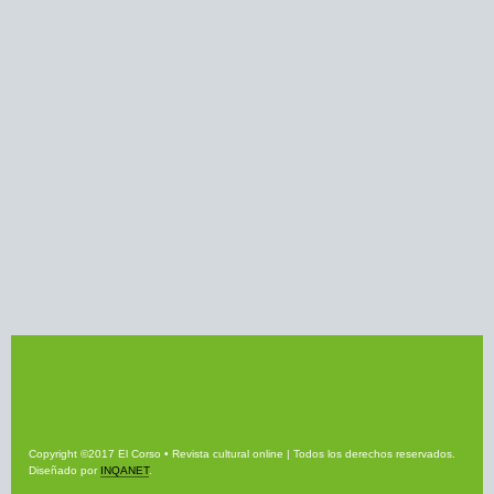
Copyright ©2017 El Corso • Revista cultural online | Todos los derechos reservados.
Diseñado por
INQANET
.