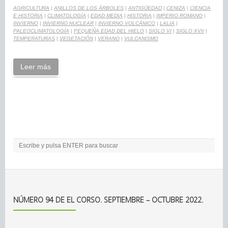
AGRICULTURA
|
ANILLOS DE LOS ÁRBOLES
|
ANTIGÜEDAD
|
CENIZA
|
CIENCIA
E HISTORIA
|
CLIMATOLOGÍA
|
EDAD MEDIA
|
HISTORIA
|
IMPERIO ROMANO
|
INVIERNO
|
INVIERNO NUCLEAR
|
INVIERNO VOLCÁNICO
|
LALIA
|
PALEOCLIMATOLOGÍA
|
PEQUEÑA EDAD DEL HIELO
|
SIGLO VI
|
SIGLO XVII
|
TEMPERATURAS
|
VEGETACIÓN
|
VERANO
|
VULCANISMO
Leer más
NÚMERO 94 DE EL CORSO. SEPTIEMBRE – OCTUBRE 2022.