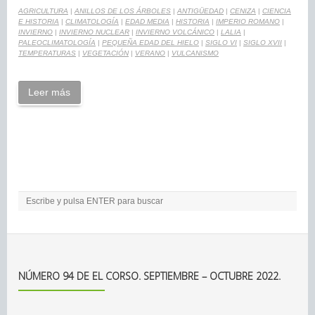
AGRICULTURA
|
ANILLOS DE LOS ÁRBOLES
|
ANTIGÜEDAD
|
CENIZA
|
CIENCIA
E HISTORIA
|
CLIMATOLOGÍA
|
EDAD MEDIA
|
HISTORIA
|
IMPERIO ROMANO
|
INVIERNO
|
INVIERNO NUCLEAR
|
INVIERNO VOLCÁNICO
|
LALIA
|
PALEOCLIMATOLOGÍA
|
PEQUEÑA EDAD DEL HIELO
|
SIGLO VI
|
SIGLO XVII
|
TEMPERATURAS
|
VEGETACIÓN
|
VERANO
|
VULCANISMO
Leer más
NÚMERO 94 DE EL CORSO. SEPTIEMBRE – OCTUBRE 2022.