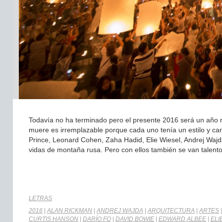
Todavía no ha terminado pero el presente 2016 será un año ne
muere es irremplazable porque cada uno tenía un estilo y car
Prince, Leonard Cohen, Zaha Hadid, Elie Wiesel, Andrej Waj
vidas de montaña rusa. Pero con ellos también se van talent
LETRAS
2016
|
ALAN RICKMAN
|
ANDREJ WAJDA
|
ARQUITECTURA
|
ARTES
CURTIS HANSON
|
DARÍO FO
|
DAVID BOWIE
|
EDWARD ALBEE
|
ELI