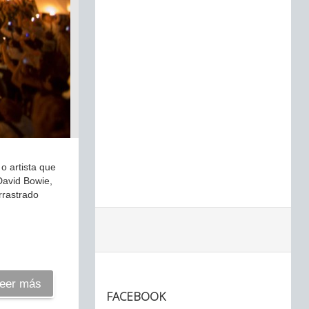
o artista que
David Bowie,
rrastrado
eer más
FACEBOOK