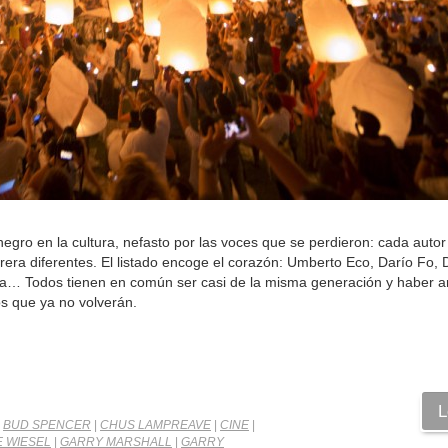
gro en la cultura, nefasto por las voces que se perdieron: cada autor 
rera diferentes. El listado encoge el corazón: Umberto Eco, Darío Fo, 
da… Todos tienen en común ser casi de la misma generación y haber a
os que ya no volverán.
L
|
BUD SPENCER
|
CHUS LAMPREAVE
|
CINE
|
E WIESEL
|
GARRY MARSHALL
|
GARRY