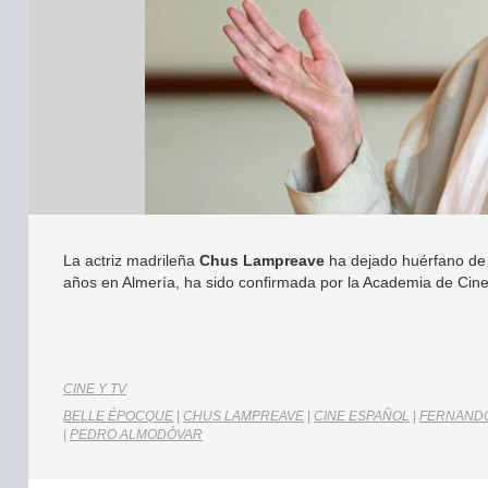
La actriz madrileña
Chus Lampreave
ha dejado huérfano de s
años en Almería, ha sido confirmada por la Academia de Cine
CINE Y TV
BELLE ÉPOCQUE
|
CHUS LAMPREAVE
|
CINE ESPAÑOL
|
FERNAND
|
PEDRO ALMODÓVAR