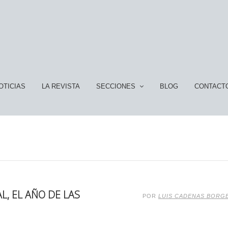
OTICIAS
LA REVISTA
SECCIONES
BLOG
CONTACT
L, EL AÑO DE LAS
POR
LUIS CADENAS BORG