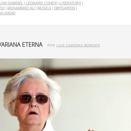
UAN GABRIEL
|
LEONARD COHEN
|
LITERATURA
|
EDO
|
MUHAMMAD ALI
|
MÚSICA
|
OBITUARIOS
|
HA HADID
VARIANA ETERNA
POR
LUIS CADENAS BORGES