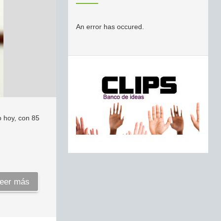
An error has occured.
o hoy, con 85
eer más