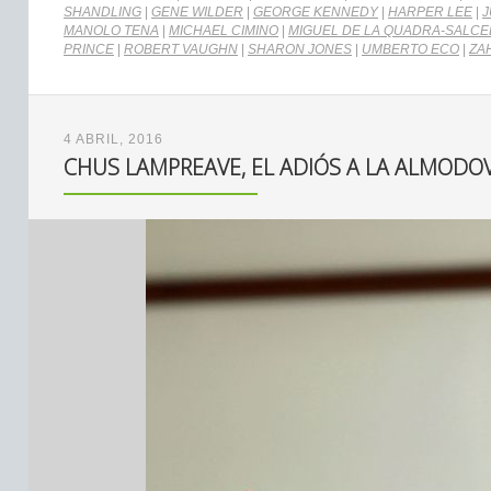
SHANDLING
|
GENE WILDER
|
GEORGE KENNEDY
|
HARPER LEE
|
J
MANOLO TENA
|
MICHAEL CIMINO
|
MIGUEL DE LA QUADRA-SALC
PRINCE
|
ROBERT VAUGHN
|
SHARON JONES
|
UMBERTO ECO
|
ZA
4 ABRIL, 2016
CHUS LAMPREAVE, EL ADIÓS A LA ALMODO