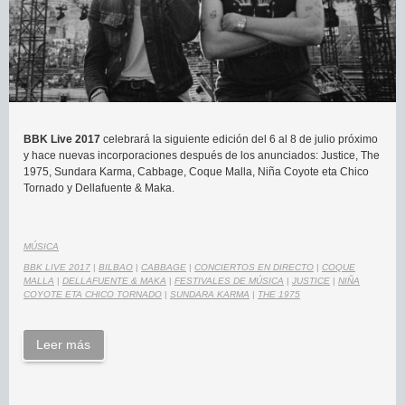
BBK Live 2017
celebrará la siguiente edición del 6 al 8 de julio próximo
y hace nuevas incorporaciones después de los anunciados: Justice, The
1975, Sundara Karma, Cabbage, Coque Malla, Niña Coyote eta Chico
Tornado y Dellafuente & Maka.
MÚSICA
BBK LIVE 2017
|
BILBAO
|
CABBAGE
|
CONCIERTOS EN DIRECTO
|
COQUE
MALLA
|
DELLAFUENTE & MAKA
|
FESTIVALES DE MÚSICA
|
JUSTICE
|
NIÑA
COYOTE ETA CHICO TORNADO
|
SUNDARA KARMA
|
THE 1975
Leer más