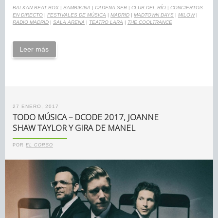
BALKAN BEAT BOX
|
BAMBIKINA
|
CADENA SER
|
CLUB DEL RÍO
|
CONCIERTOS
EN DIRECTO
|
FESTIVALES DE MÚSICA
|
MADRID
|
MADTOWN DAYS
|
MILOW
|
RADIO MADRID
|
SALA ARENA
|
TEATRO LARA
|
THE COOLTRANCE
Leer más
27 ENERO, 2017
TODO MÚSICA – DCODE 2017, JOANNE
SHAW TAYLOR Y GIRA DE MANEL
POR
EL CORSO