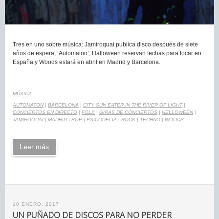
Tres en uno sobre música: Jamiroquai publica disco después de siete
años de espera, ‘Automaton’; Halloween reservan fechas para tocar en
España y Woods estará en abril en Madrid y Barcelona.
MÚSICA
AUTOMATON
|
BARCELONA
|
CITY SUN EATER IN THE RIVER OF LIGHT
|
CONCIERTOS EN DIRECTO
|
FOLK
|
GIRAS DE CONCIERTOS
|
HELLOWEEN
|
JAMIROQUAI
|
MADRID
|
POP
|
PSICODELIA
|
ROCK
|
TECHNO
|
WOODS
Leer más
10 ENERO, 2017
UN PUÑADO DE DISCOS PARA NO PERDER