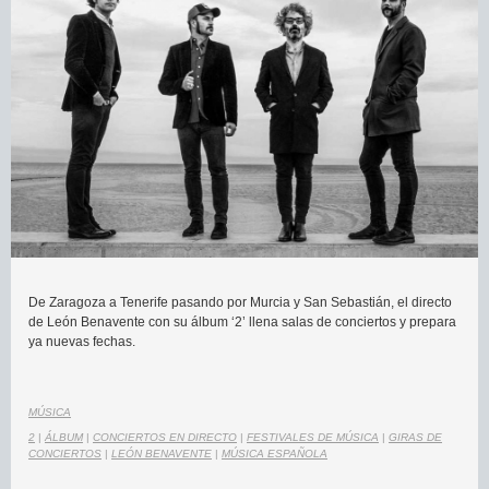
De Zaragoza a Tenerife pasando por Murcia y San Sebastián, el directo
de León Benavente con su álbum ‘2’ llena salas de conciertos y prepara
ya nuevas fechas.
MÚSICA
2
|
ÁLBUM
|
CONCIERTOS EN DIRECTO
|
FESTIVALES DE MÚSICA
|
GIRAS DE
CONCIERTOS
|
LEÓN BENAVENTE
|
MÚSICA ESPAÑOLA