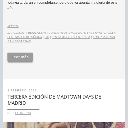
todavía tardarán en completarse, pero que ya apuntan la oferta de este
año.
MÚSICA
BARCELONA
|
BENICÀSSIM
|
CONCIERTOS EN DIRECTO
|
FESTIVAL CRUÏLLA
|
FESTIVALES DE MÚSICA
|
FIB
|
KUTXA KULTUR FESTIBALA
|
LOS PLANETAS
|
SAN SEBASTIAN
Leer más
2 FEBRERO, 2017
TERCERA EDICIÓN DE MADTOWN DAYS DE
MADRID
POR
EL CORSO