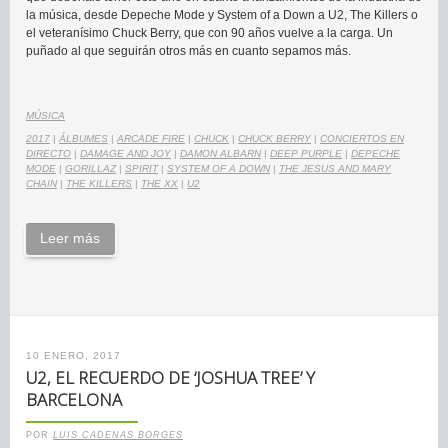
la música, desde Depeche Mode y System of a Down a U2, The Killers o
el veteranísimo Chuck Berry, que con 90 años vuelve a la carga. Un
puñado al que seguirán otros más en cuanto sepamos más.
MÚSICA
2017
|
ÁLBUMES
|
ARCADE FIRE
|
CHUCK
|
CHUCK BERRY
|
CONCIERTOS EN
DIRECTO
|
DAMAGE AND JOY
|
DAMON ALBARN
|
DEEP PURPLE
|
DEPECHE
MODE
|
GORILLAZ
|
SPIRIT
|
SYSTEM OF A DOWN
|
THE JESUS AND MARY
CHAIN
|
THE KILLERS
|
THE XX
|
U2
Leer más
10 ENERO, 2017
U2, EL RECUERDO DE ‘JOSHUA TREE’ Y
BARCELONA
POR
LUIS CADENAS BORGES