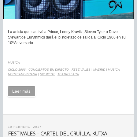
La artista que cautivó a Prince, Lenny Kravitz, Steven Tyler o Dave
Stewart de Eurythmics dará el pistoletazo de salida al Ciclo 1906 en su
10º Aniversario.
MÚSICA
CICLO 1906
|
CONCIERTOS EN DIRECTO
|
FESTIVALES
|
MADRID
|
MÚSICA
NORTEAMERICANA
|
NIK WEST
|
TEATRO LARA
Leer más
10 FEBRERO, 2017
FESTIVALES – CARTEL DEL CRUÏLLA, KUTXA