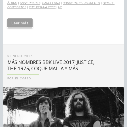
ÁLBUM
|
ANIVERSARIO
|
BARCELONA
|
CONCIERTOS EN DIRECTO
|
GIRA DE
CONCIERTOS
|
THE JOSHUA TREE
|
U2
Leer más
5 ENERO, 2017
MÁS NOMBRES BBK LIVE 2017: JUSTICE,
THE 1975, COQUE MALLA Y MÁS
POR
EL CORSO