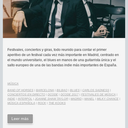
Festivales, conciertos y giras, todo reunido para contar el primer
aperitivo de un festival cada vez más importante en Madrid, centrado en
el mundo universitario, el blues en manos de una guitarrista única y el
salto europeo de una de las bandas indie más importantes de España.
MÚSICA
BAND OF HORSES
|
BARCELONA
|
BILBAO
|
BLUES
|
CARLOS SADNESS
|
CONCIERTOS EN DIRECTO
|
DCODE
|
DCODE 2017
|
FESTIVALES DE MÚSICA
|
INDIE
|
INTERPOL
|
JOANNE SHAW TAYLOR
|
MADRID
|
MANEL
|
MILKY CHANCE
|
MÚSICA ESPAÑOLA
|
ROCK
|
THE KOOKS
Leer más