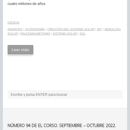
cuatro millones de años.
CIENCIA
ANGRITAS
|
ASTRONOMÍA
|
CREACIÓN DEL SISTEMA SOLAR
|
MIT
|
NEBULOSA
SOLAR
|
PALEOMAGNETISMO
|
SISTEMA SOLAR
|
SOL
Leer más
NÚMERO 94 DE EL CORSO. SEPTIEMBRE – OCTUBRE 2022.