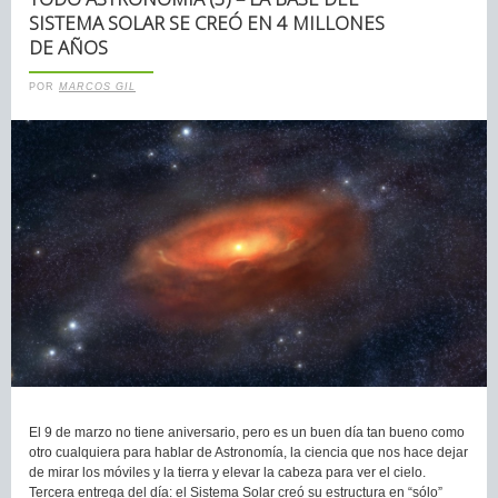
SISTEMA SOLAR SE CREÓ EN 4 MILLONES
DE AÑOS
POR
MARCOS GIL
El 9 de marzo no tiene aniversario, pero es un buen día tan bueno como
otro cualquiera para hablar de Astronomía, la ciencia que nos hace dejar
de mirar los móviles y la tierra y elevar la cabeza para ver el cielo.
Tercera entrega del día: el Sistema Solar creó su estructura en “sólo”