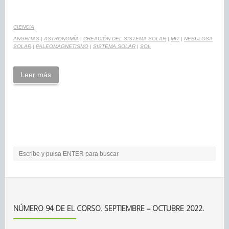
CIENCIA
ANGRITAS
|
ASTRONOMÍA
|
CREACIÓN DEL SISTEMA SOLAR
|
MIT
|
NEBULOSA
SOLAR
|
PALEOMAGNETISMO
|
SISTEMA SOLAR
|
SOL
Leer más
NÚMERO 94 DE EL CORSO. SEPTIEMBRE – OCTUBRE 2022.