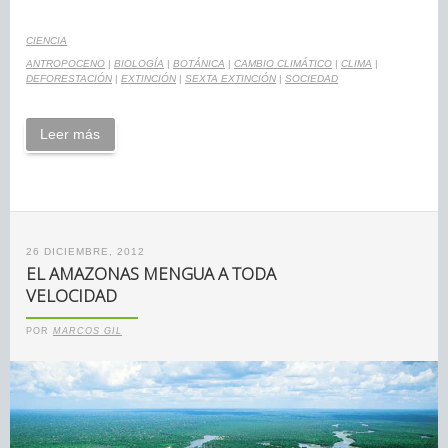
CIENCIA
ANTROPOCENO
|
BIOLOGÍA
|
BOTÁNICA
|
CAMBIO CLIMÁTICO
|
CLIMA
|
DEFORESTACIÓN
|
EXTINCIÓN
|
SEXTA EXTINCIÓN
|
SOCIEDAD
Leer más
26 DICIEMBRE, 2012
EL AMAZONAS MENGUA A TODA
VELOCIDAD
POR
MARCOS GIL