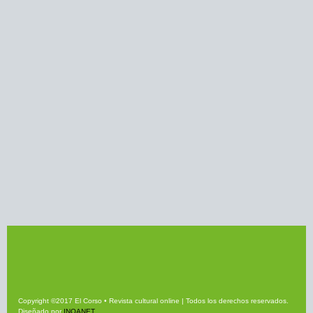
Copyright ©2017 El Corso • Revista cultural online | Todos los derechos reservados.
Diseñado por
INQANET
.