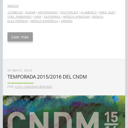
MÚSICA
12TWELVE
|
ÁLBUM
|
ANIVERSARIO
|
FESTIVALES
|
FLAMENCO
|
FREE JAZZ
|
FUEL FANDANGO
|
GIRA
|
GUITARRAS
|
MÚSICA AFRICANA
|
MÚSICA
ELECTRÓNICA
|
MÚSICA ESPAÑOLA
|
ORIGEN
Leer más
25 MAYO, 2015
TEMPORADA 2015/2016 DEL CNDM
POR
LUIS CADENAS BORGES