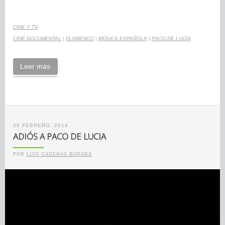
CINE Y TV
CINE DOCUMENTAL
|
FLAMENCO
|
MÚSICA ESPAÑOLA
|
PACO DE LUCÍA
Leer más
26 FEBRERO, 2014
ADIÓS A PACO DE LUCIA
POR
LUIS CADENAS BORGES