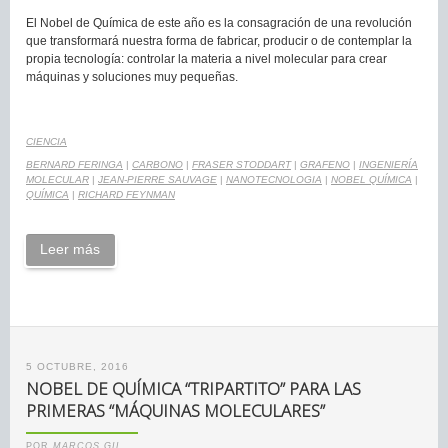
El Nobel de Química de este año es la consagración de una revolución
que transformará nuestra forma de fabricar, producir o de contemplar la
propia tecnología: controlar la materia a nivel molecular para crear
máquinas y soluciones muy pequeñas.
CIENCIA
BERNARD FERINGA
|
CARBONO
|
FRASER STODDART
|
GRAFENO
|
INGENIERÍA
MOLECULAR
|
JEAN-PIERRE SAUVAGE
|
NANOTECNOLOGIA
|
NOBEL QUÍMICA
|
QUÍMICA
|
RICHARD FEYNMAN
Leer más
5 OCTUBRE, 2016
NOBEL DE QUÍMICA “TRIPARTITO” PARA LAS
PRIMERAS “MÁQUINAS MOLECULARES”
POR
MARCOS GIL