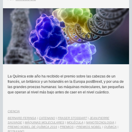
La Química este año ha recibido el premio sobre las cabezas de un
francés, un británico y un holandés en la Europa postBrexit, y por una de
las grandes proezas humanas: las máquinas moleculares, tan pequeñas
que operan al nivel más bajo antes de caer en el nivel cuántico.
CIENCIA
BERNARD FERINGA
|
CATENANO
|
FRASER STODDART
|
JEAN-PIERRE
SAUVAGE
|
MÁQUINAS MOLECULARES
|
MOLÉCULA
|
NANOTECNOLOGIA
|
PREMIO NOBEL DE QUÍMICA 2016
|
PREMIOS
|
PREMIOS NOBEL
|
QUÍMICA
|
ROTAXANO