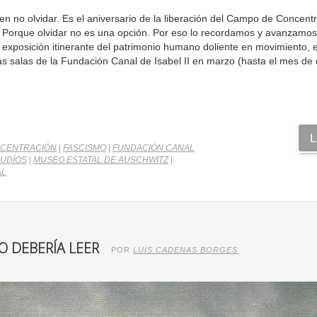
en no olvidar. Es el aniversario de la liberación del Campo de Concent
. Porque olvidar no es una opción. Por eso lo recordamos y avanzamos
exposición itinerante del patrimonio humano doliente en movimiento, el
as salas de la Fundación Canal de Isabel II en marzo (hasta el mes de 
L
NCENTRACIÓN
|
FASCISMO
|
FUNDACIÓN CANAL
JUDÍOS
|
MUSEO ESTATAL DE AUSCHWITZ
|
AL
O DEBERÍA LEER
POR
LUIS CADENAS BORGES