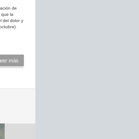
ración de
 que la
 del dolor y
octubre).
eer más