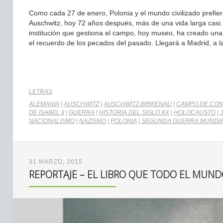
Como cada 27 de enero, Polonia y el mundo civilizado prefier
Auschwitz, hoy 72 años después, más de una vida larga casi
institución que gestiona el campo, hoy museo, ha creado una 
el recuerdo de los pecados del pasado. Llegará a Madrid, a l
LETRAS
ALEMANIA
|
AUSCHWITZ
|
AUSCHWITZ-BIRKENAU
|
CAMPO DE CO
DE ISABEL II
|
GUERRA
|
HISTORIA DEL SIGLO XX
|
HOLOCAUSTO
|
NACIONALISMO
|
NAZISMO
|
POLONIA
|
SEGUNDA GUERRA MUNDI
31 MARZO, 2015
REPORTAJE – EL LIBRO QUE TODO EL MUND