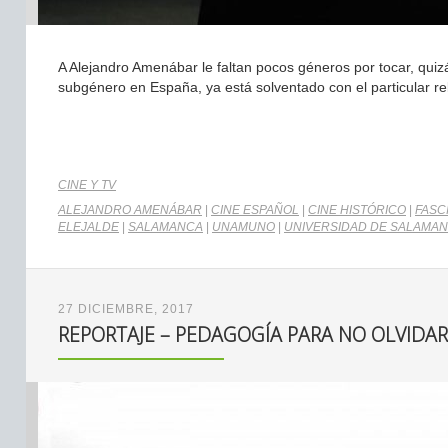
A Alejandro Amenábar le faltan pocos géneros por tocar, quizá
subgénero en España, ya está solventado con el particular rel
CINE Y TV
ALEJANDRO AMENÁBAR
|
CINE ESPAÑOL
|
CINE HISTÓRICO
|
FASC
ELEJALDE
|
SALAMANCA
|
UNAMUNO
|
UNIVERSIDAD DE SALAMA
27 DICIEMBRE, 2017
REPORTAJE – PEDAGOGÍA PARA NO OLVIDA