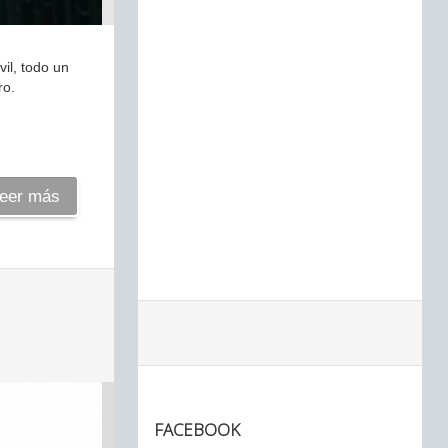
il, todo un
ro.
eer más
FACEBOOK