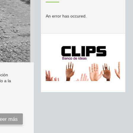
An error has occured.
ición
o a la
eer más