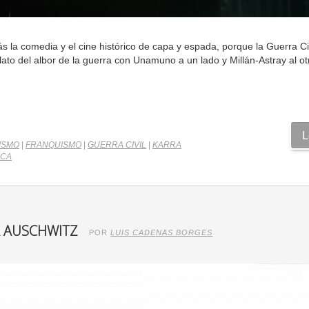
s la comedia y el cine histórico de capa y espada, porque la Guerra Civ
ato del albor de la guerra con Unamuno a un lado y Millán-Astray al ot
L
ISMO
|
FRANQUISMO
|
GUERRA CIVIL
|
KARRA
NCA
R AUSCHWITZ
POR
LUIS CADENAS BORGES