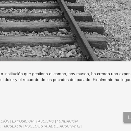
. La institución que gestiona el campo, hoy museo, ha creado una expos
el dolor y el recuerdo de los pecados del pasado. Finalmente ha llegad
L
ACIÓN
|
EXPOSICIÓN
|
FASCISMO
|
FUNDACIÓN
D
|
MUSEALIA
|
MUSEO ESTATAL DE AUSCHWITZ
|