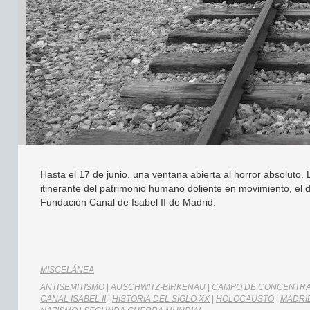
Hasta el 17 de junio, una ventana abierta al horror absoluto
itinerante del patrimonio humano doliente en movimiento, el d
Fundación Canal de Isabel II de Madrid.
MISCELÁNEA
ANTISEMITISMO
|
AUSCHWITZ-BIRKENAU
|
CAMPO DE CONCENTR
CANAL ISABEL II
|
HISTORIA DEL SIGLO XX
|
HOLOCAUSTO
|
MADRI