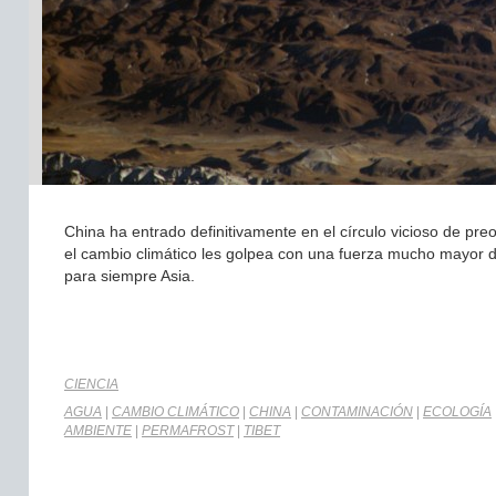
China ha entrado definitivamente en el círculo vicioso de pre
el cambio climático les golpea con una fuerza mucho mayor de
para siempre Asia.
CIENCIA
AGUA
|
CAMBIO CLIMÁTICO
|
CHINA
|
CONTAMINACIÓN
|
ECOLOGÍA
AMBIENTE
|
PERMAFROST
|
TIBET