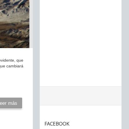
evidente, que
 que cambiará
eer más
FACEBOOK