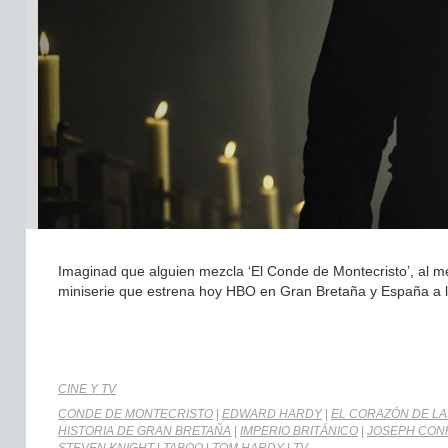
Imaginad que alguien mezcla ‘El Conde de Montecristo’, al me
miniserie que estrena hoy HBO en Gran Bretaña y España a l
CINE Y TV
CONDE DE MONTECRISTO
|
EDWARD HARDY
|
EL CORAZÓN DE LA
HISTORIA DE GRAN BRETAÑA
|
IMPERIO BRITÁNICO
|
JOSEPH CON