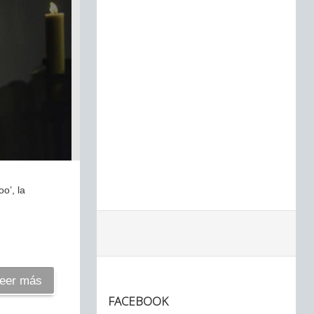
o’, la
eer más
FACEBOOK