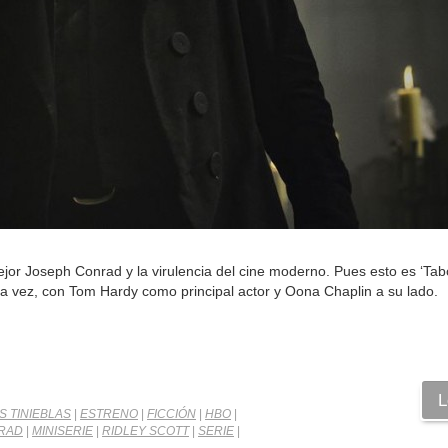
jor Joseph Conrad y la virulencia del cine moderno. Pues esto es ‘Tabo
a vez, con Tom Hardy como principal actor y Oona Chaplin a su lado.
L
S TINIEBLAS
|
ESTRENO
|
FICCIÓN
|
HBO
|
RAD
|
MINISERIE
|
RIDLEY SCOTT
|
SERIE
|