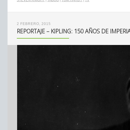
STEVEN KNIGHT
|
TABOO
|
TOM HARDY
|
TV
2 FEBRERO, 2015
REPORTAJE – KIPLING: 150 AÑOS DE IMPERI