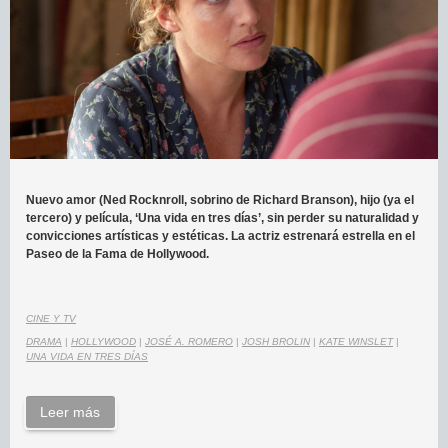
Nuevo amor (Ned Rocknroll, sobrino de Richard Branson), hijo (ya el
tercero) y película, ‘Una vida en tres días’, sin perder su naturalidad y
convicciones artísticas y estéticas. La actriz estrenará estrella en el
Paseo de la Fama de Hollywood.
CINE Y TV
DRAMA
|
HOLLYWOOD
|
JOSÉ A. ROMERO
|
JOSH BROLIN
|
KATE WINSLET
|
UNA VIDA EN TRES DÍAS
Leer más