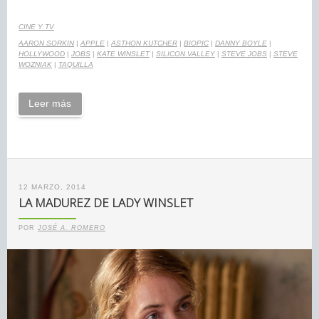
CINE Y TV
AARON SORKIN
|
APPLE
|
ASTHON KUTCHER
|
BIOPIC
|
DANNY BOYLE
|
HOLLYWOOD
|
JOBS
|
KATE WINSLET
|
SILICON VALLEY
|
STEVE JOBS
|
STEVE
WOZNIAK
|
TAQUILLA
Leer más
12 MARZO, 2014
LA MADUREZ DE LADY WINSLET
POR
JOSÉ A. ROMERO