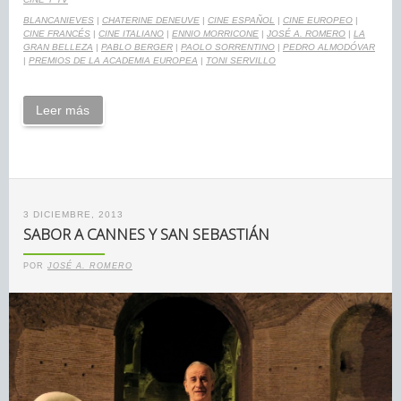
BLANCANIEVES
|
CHATERINE DENEUVE
|
CINE ESPAÑOL
|
CINE EUROPEO
|
CINE FRANCÉS
|
CINE ITALIANO
|
ENNIO MORRICONE
|
JOSÉ A. ROMERO
|
LA
GRAN BELLEZA
|
PABLO BERGER
|
PAOLO SORRENTINO
|
PEDRO ALMODÓVAR
|
PREMIOS DE LA ACADEMIA EUROPEA
|
TONI SERVILLO
Leer más
3 DICIEMBRE, 2013
SABOR A CANNES Y SAN SEBASTIÁN
POR
JOSÉ A. ROMERO