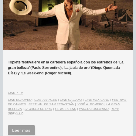
Triplete festivalero en la cartelera española con los estrenos de ‘La
gran belleza’ (Paolo Sorrentino), ‘La jaula de oro’ (Diego Quemada-
Díez) y ‘Le week-end’ (Roger Michell).
CINE Y TV
CINE EUROPEO
|
CINE FRANCÉS
|
CINE ITALIANO
|
CINE MEXICANO
|
FESTIVAL
DE CANNES
|
FESTIVAL DE SAN SEBASTIÁN
|
JOSÉ A. ROMERO
|
LA GRAN
BELLEZA
|
LA JAULA DE ORO
|
LE WEEK-END
|
PAOLO SORENTINO
|
TONI
SERVILLO
Leer más