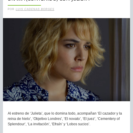
POR
LUIS CADENAS BORGES
Al estreno de ‘Julieta’, que lo domina todo, acompañan ‘El cazador y la
reina de hielo’, ‘Objetivo Londres’, ‘El novato’, ‘El juez’, ‘Cementery of
Splendour’, ‘La invitación’, ‘Efraín’ y ‘Lobos sucios’.