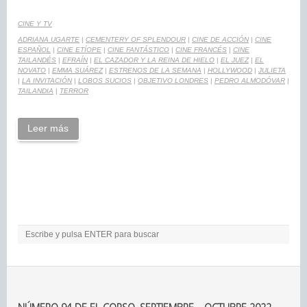
CINE Y TV
ADRIANA UGARTE
|
CEMENTERY OF SPLENDOUR
|
CINE DE ACCIÓN
|
CINE
ESPAÑOL
|
CINE ETÍOPE
|
CINE FANTÁSTICO
|
CINE FRANCÉS
|
CINE
TAILANDÉS
|
EFRAÍN
|
EL CAZADOR Y LA REINA DE HIELO
|
EL JUEZ
|
EL
NOVATO
|
EMMA SUÁREZ
|
ESTRENOS DE LA SEMANA
|
HOLLYWOOD
|
JULIETA
|
LA INVITACIÓN
|
LOBOS SUCIOS
|
OBJETIVO LONDRES
|
PEDRO ALMODÓVAR
|
TAILANDIA
|
TERROR
Leer más