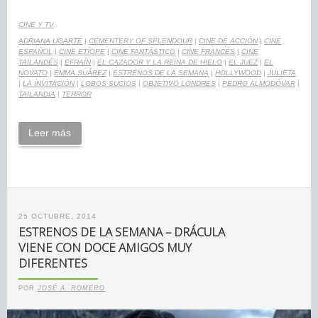
CINE Y TV
ADRIANA UGARTE
|
CEMENTERY OF SPLENDOUR
|
CINE DE ACCIÓN
|
CINE
ESPAÑOL
|
CINE ETÍOPE
|
CINE FANTÁSTICO
|
CINE FRANCÉS
|
CINE
TAILANDÉS
|
EFRAÍN
|
EL CAZADOR Y LA REINA DE HIELO
|
EL JUEZ
|
EL
NOVATO
|
EMMA SUÁREZ
|
ESTRENOS DE LA SEMANA
|
HOLLYWOOD
|
JULIETA
|
LA INVITACIÓN
|
LOBOS SUCIOS
|
OBJETIVO LONDRES
|
PEDRO ALMODÓVAR
|
TAILANDIA
|
TERROR
Leer más
25 OCTUBRE, 2014
ESTRENOS DE LA SEMANA – DRÁCULA
VIENE CON DOCE AMIGOS MUY
DIFERENTES
POR
JOSÉ A. ROMERO