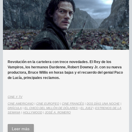
Revolución en la cartelera con trece novedades. El Rey de los
Vampiros, los hermanos Dardenne, Robert Downey Jr. con su nueva
productora, Bruce Willis en horas bajas y el recuerdo del genial Paco
de Lucía, principales reclamos.
CINE Y TV
CINE AMERICANO
|
CINE EUROPEO
|
CINE FRANCÉS
|
DOS DÍAS UNA NOCHE
|
DRÁCULA
|
EL CHICO DEL MILLÓN DE DÓLARES
|
EL JUEZ
|
ESTRENOS DE LA
SEMANA
|
HOLLYWOOD
|
JOSÉ A. ROMERO
Leer más