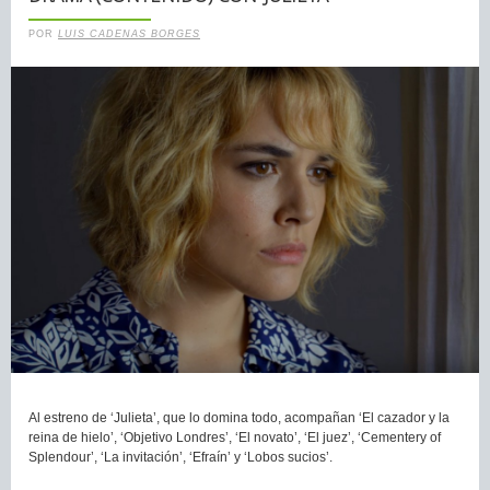
POR
LUIS CADENAS BORGES
Al estreno de ‘Julieta’, que lo domina todo, acompañan ‘El cazador y la
reina de hielo’, ‘Objetivo Londres’, ‘El novato’, ‘El juez’, ‘Cementery of
Splendour’, ‘La invitación’, ‘Efraín’ y ‘Lobos sucios’.