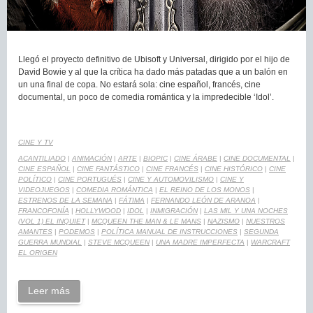
Llegó el proyecto definitivo de Ubisoft y Universal, dirigido por el hijo de
David Bowie y al que la crítica ha dado más patadas que a un balón en
un una final de copa. No estará sola: cine español, francés, cine
documental, un poco de comedia romántica y la impredecible ‘Idol’.
CINE Y TV
ACANTILIADO
|
ANIMACIÓN
|
ARTE
|
BIOPIC
|
CINE ÁRABE
|
CINE DOCUMENTAL
|
CINE ESPAÑOL
|
CINE FANTÁSTICO
|
CINE FRANCÉS
|
CINE HISTÓRICO
|
CINE
POLÍTICO
|
CINE PORTUGUÉS
|
CINE Y AUTOMOVILISMO
|
CINE Y
VIDEOJUEGOS
|
COMEDIA ROMÁNTICA
|
EL REINO DE LOS MONOS
|
ESTRENOS DE LA SEMANA
|
FÁTIMA
|
FERNANDO LEÓN DE ARANOA
|
FRANCOFONÍA
|
HOLLYWOOD
|
IDOL
|
INMIGRACIÓN
|
LAS MIL Y UNA NOCHES
(VOL 1) EL INQUIET
|
MCQUEEN THE MAN & LE MANS
|
NAZISMO
|
NUESTROS
AMANTES
|
PODEMOS
|
POLÍTICA MANUAL DE INSTRUCCIONES
|
SEGUNDA
GUERRA MUNDIAL
|
STEVE MCQUEEN
|
UNA MADRE IMPERFECTA
|
WARCRAFT
EL ORIGEN
Leer más