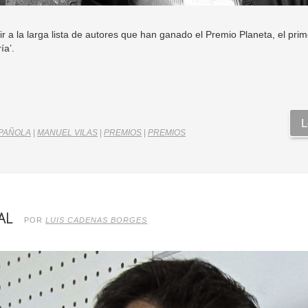
 a la larga lista de autores que han ganado el Premio Planeta, el pr
ía’.
L
SPAÑOLA
|
MANUEL VILAS
|
PREMIOS
|
PREMIOS
AL
POR
LUIS CADENAS BORGES