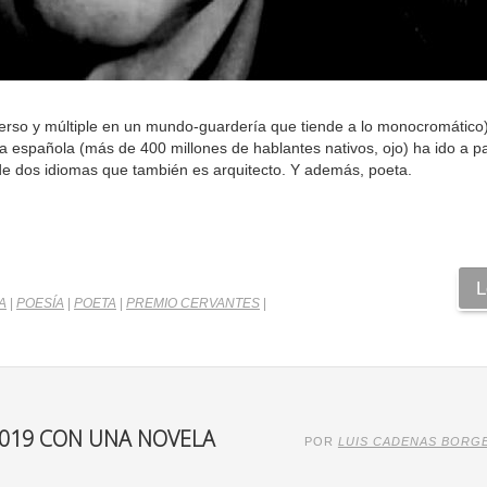
diverso y múltiple en un mundo-guardería que tiende a lo monocromático)
a española (más de 400 millones de hablantes nativos, ojo) ha ido a p
o de dos idiomas que también es arquitecto. Y además, poeta.
L
A
|
POESÍA
|
POETA
|
PREMIO CERVANTES
|
2019 CON UNA NOVELA
POR
LUIS CADENAS BORG