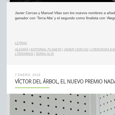
Javier Cercas y Manuel Vilas son los nuevos nombres a añadir
ganador con ‘Terra Alta’ y el segundo como finalista con ‘Alegr
LETRAS
ALEGRÍA
|
EDITORIAL PLANETA
|
JAVIER CERCAS
|
LITERATURA E
LITERARIOS
|
TERRA ALTA
7 ENERO, 2016
VÍCTOR DEL ÁRBOL, EL NUEVO PREMIO NAD