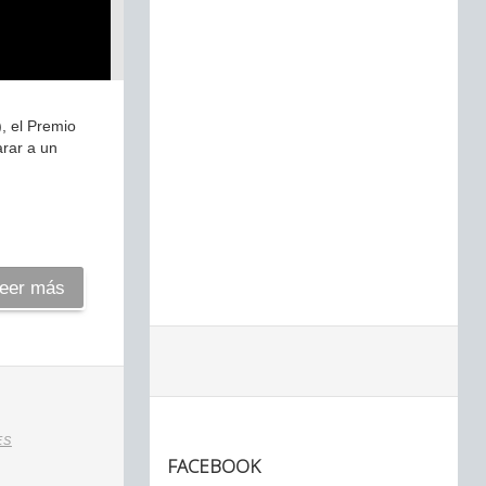
, el Premio
arar a un
eer más
ES
FACEBOOK