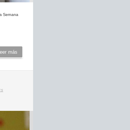
 la Semana
eer más
ES