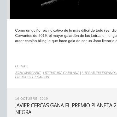
Como un guiño reivindicativo de lo más difícil de todo (ser 
Cervantes de 2019, el mayor galardón de las Letras en lengu
autor catalán bilingüe que hace gala de ser un Jano literari
LETRAS
JOAN MARGARIT
|
LITERATURA CATALANA
|
LITERATURA ESPAÑOL
PREMIOS LITERARIOS
16 OCTUBRE, 2019
JAVIER CERCAS GANA EL PREMIO PLANETA 
NEGRA