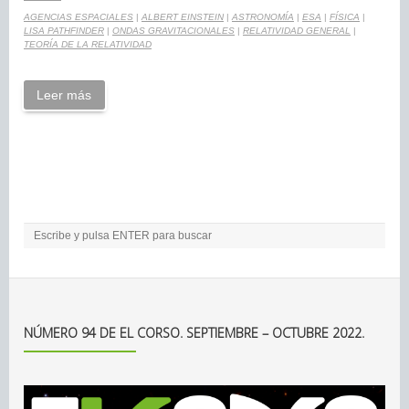
AGENCIAS ESPACIALES
|
ALBERT EINSTEIN
|
ASTRONOMÍA
|
ESA
|
FÍSICA
|
LISA PATHFINDER
|
ONDAS GRAVITACIONALES
|
RELATIVIDAD GENERAL
|
TEORÍA DE LA RELATIVIDAD
Leer más
NÚMERO 94 DE EL CORSO. SEPTIEMBRE – OCTUBRE 2022.