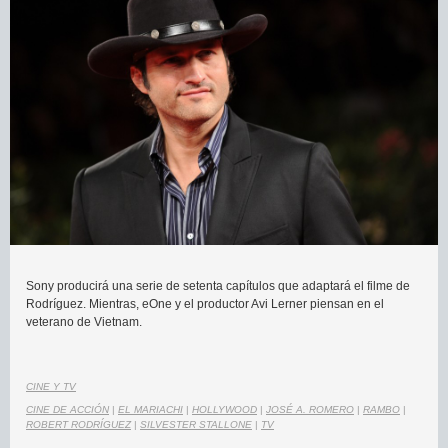
Sony producirá una serie de setenta capítulos que adaptará el filme de
Rodríguez. Mientras, eOne y el productor Avi Lerner piensan en el
veterano de Vietnam.
CINE Y TV
CINE DE ACCIÓN
|
EL MARIACHI
|
HOLLYWOOD
|
JOSÉ A. ROMERO
|
RAMBO
|
ROBERT RODRÍGUEZ
|
SILVESTER STALLONE
|
TV