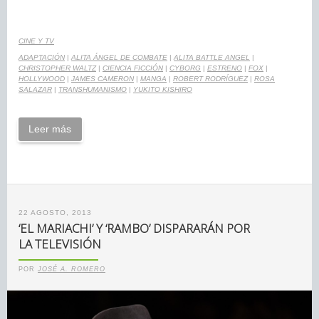
CINE Y TV
ADAPTACIÓN
|
ALITA ÁNGEL DE COMBATE
|
ALITA BATTLE ANGEL
|
CHRISTOPHER WALTZ
|
CIENCIA FICCIÓN
|
CYBORG
|
ESTRENO
|
FOX
|
HOLLYWOOD
|
JAMES CAMERON
|
MANGA
|
ROBERT RODRÍGUEZ
|
ROSA
SALAZAR
|
TRANSHUMANISMO
|
YUKITO KISHIRO
Leer más
22 AGOSTO, 2013
‘EL MARIACHI’ Y ‘RAMBO’ DISPARARÁN POR
LA TELEVISIÓN
POR
JOSÉ A. ROMERO