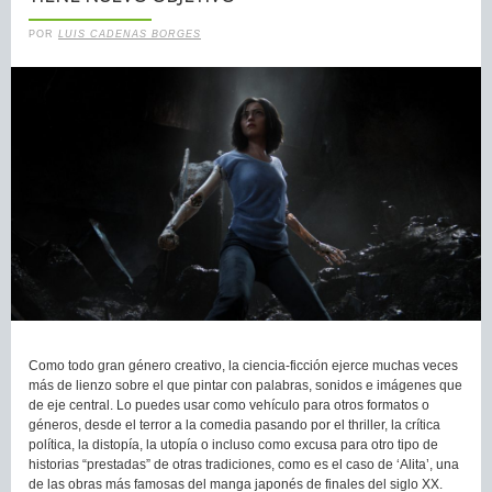
POR
LUIS CADENAS BORGES
Como todo gran género creativo, la ciencia-ficción ejerce muchas veces
más de lienzo sobre el que pintar con palabras, sonidos e imágenes que
de eje central. Lo puedes usar como vehículo para otros formatos o
géneros, desde el terror a la comedia pasando por el thriller, la crítica
política, la distopía, la utopía o incluso como excusa para otro tipo de
historias “prestadas” de otras tradiciones, como es el caso de ‘Alita’, una
de las obras más famosas del manga japonés de finales del siglo XX.