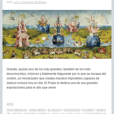
POR
LUIS CADENAS BORGES
Grande, quizás uno de los más grandes, también de los más
desconocidos, icónicos y totalmente fulgurante por lo que se escapa del
control, un moralizador que creaba mundos imposibles capaces de
seducir incluso hoy en día. El Prado le dedica una de sus grandes
exposiciones para el año que viene.
ARTE
ARTE MEDIEVAL
|
EDAD MEDIA
|
EL BOSCO
|
EXPOSICIÓN
|
FLANDES
|
MUSEO
DEL PRADO
|
PINTURA FLAMENCA
|
SIGLO XV
|
SIGLO XVI
|
V CENTENARIO DE