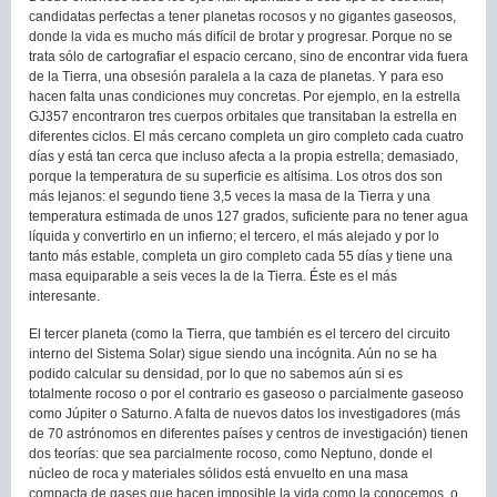
candidatas perfectas a tener planetas rocosos y no gigantes gaseosos,
donde la vida es mucho más difícil de brotar y progresar. Porque no se
trata sólo de cartografiar el espacio cercano, sino de encontrar vida fuera
de la Tierra, una obsesión paralela a la caza de planetas. Y para eso
hacen falta unas condiciones muy concretas. Por ejemplo, en la estrella
GJ357 encontraron tres cuerpos orbitales que transitaban la estrella en
diferentes ciclos. El más cercano completa un giro completo cada cuatro
días y está tan cerca que incluso afecta a la propia estrella; demasiado,
porque la temperatura de su superficie es altísima. Los otros dos son
más lejanos: el segundo tiene 3,5 veces la masa de la Tierra y una
temperatura estimada de unos 127 grados, suficiente para no tener agua
líquida y convertirlo en un infierno; el tercero, el más alejado y por lo
tanto más estable, completa un giro completo cada 55 días y tiene una
masa equiparable a seis veces la de la Tierra. Éste es el más
interesante.
El tercer planeta (como la Tierra, que también es el tercero del circuito
interno del Sistema Solar) sigue siendo una incógnita. Aún no se ha
podido calcular su densidad, por lo que no sabemos aún si es
totalmente rocoso o por el contrario es gaseoso o parcialmente gaseoso
como Júpiter o Saturno. A falta de nuevos datos los investigadores (más
de 70 astrónomos en diferentes países y centros de investigación) tienen
dos teorías: que sea parcialmente rocoso, como Neptuno, donde el
núcleo de roca y materiales sólidos está envuelto en una masa
compacta de gases que hacen imposible la vida como la conocemos, o