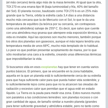
(el más cercano) tenía algo más de la masa terrestre. Al igual que la otra,
TOI 270 es una enana tipo M (baja luminosidad y fría, 40% del tamaño
del Sol). El planeta rocoso, bautizado como TOI 270 b es un 25% más
grande que la Tierra, orbita la estrella cada 3,4 días a una distancia
mucho más cercana que la de Mercurio con el Sol, lo que le da una
temperatura de equilibro (la teórica por su cercanía, sin contrapesos
como una atmósfera) salvaje de 255º C. Es decir, que salvo que cuente
con una atmósfera muy gruesa que atempere esta exposición térmica, la
vida es inviable. Aquí las opciones son mucho menores, también porque
los otros dos planetas son gaseosos, aunque el más lejano tendría una
temperatura media de unos 66ºC, mucho más templado de lo habitual.
Lo peor es que podrían presentar acoplamiento de marea, por lo que
sólo mostrarían una cara a la estrella, creando unas diferencias térmicas
que imposibilitarían la vida.
Si buscamos vida en esos
exoplanetas
hay que tener en cuenta varios
puntos básicos. El primero, que se encuentre en la zona habitable,
aquella en la que un planeta está lo suficientemente cerca de su estrella
para que haya suficiente calor para que pueda haber vida sostenible, y
lo suficientemente lejos como para que no la alcancen las oleadas de
radiación y excesivo calor que permitan que el agua esté en estado
líquido. La Tierra es la pauta para medir esa zona. Estos nuevos mundo
son paralelos a las condiciones terrestres: son planetas rocosos o con
gran cantidad de agua, de tamaño similar a nuestro planeta (grandes
para tener suficiente gravedad y atmósfera estable, pero no tanto como