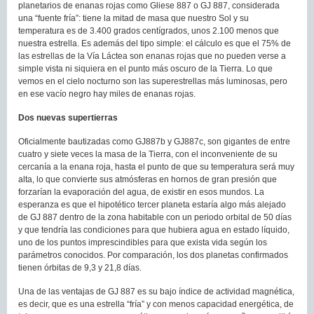
planetarios de enanas rojas como Gliese 887 o GJ 887, considerada
una “fuente fría”: tiene la mitad de masa que nuestro Sol y su
temperatura es de 3.400 grados centígrados, unos 2.100 menos que
nuestra estrella. Es además del tipo simple: el cálculo es que el 75% de
las estrellas de la Vía Láctea son enanas rojas que no pueden verse a
simple vista ni siquiera en el punto más oscuro de la Tierra. Lo que
vemos en el cielo nocturno son las superestrellas más luminosas, pero
en ese vacío negro hay miles de enanas rojas.
Dos nuevas supertierras
Oficialmente bautizadas como GJ887b y GJ887c, son gigantes de entre
cuatro y siete veces la masa de la Tierra, con el inconveniente de su
cercanía a la enana roja, hasta el punto de que su temperatura será muy
alta, lo que convierte sus atmósferas en hornos de gran presión que
forzarían la evaporación del agua, de existir en esos mundos. La
esperanza es que el hipotético tercer planeta estaría algo más alejado
de GJ 887 dentro de la zona habitable con un periodo orbital de 50 días
y que tendría las condiciones para que hubiera agua en estado líquido,
uno de los puntos imprescindibles para que exista vida según los
parámetros conocidos. Por comparación, los dos planetas confirmados
tienen órbitas de 9,3 y 21,8 días.
Una de las ventajas de GJ 887 es su bajo índice de actividad magnética,
es decir, que es una estrella “fría” y con menos capacidad energética, de