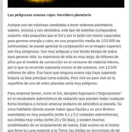
Las peligrosas enanas rojas: hervidero planetario
Aunque son las máximas candidatas a tener sistemas planetarios
viables, rocosos y con atmósfera, este tipo de estrellas (comparativa
superior, más pequeñas que el Sol y por lo tanto con menor capacidad
para generar energía y calor, en una proporción media de 1/10.000 de
luminosidad; se puede apreciar la comparación en la imagen superior)
son muy peligrosas. Son muy antiguas y han tenido tiempo de sobra
para generar vida: su esperanza de vida es muy larga, de billones de
años por el modelo de convección en el consumo de material interno,
por lo que su recorrido superaría incluso el del universo, con 13.500
millones de años. Eso hace que ninguna enana roja haya superado
todavía su fase principal como estrella. Pero vivir en pero vivir en la
superficie de uno de estos planetas sería muy peligroso.
Para empezar tienen, como el Sol, abruptos fogonazos (“fulguraciones”
en el vocabulario astronómico) de radiación que pueden matar cualquier
forma biológica e incluso arrancar pedazos de atmósfera al planeta. Su
zona habitable (donde puede haber agua líquida y un arco térmico
soportable) es muy pequeña (entre 0,1 y 0,2 unidades astronómicas),
sus órbitas muy cortas (entre 20 y 50 días), y existen muchas
posibilidades de un acoplamiento de marea. Este suceso es el mismo
que tiene la Luna respecto a la Tierra: las órbitas se sincronizan de tal