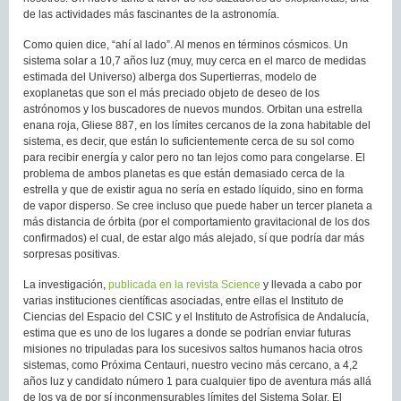
de las actividades más fascinantes de la astronomía.
Como quien dice, “ahí al lado”. Al menos en términos cósmicos. Un
sistema solar a 10,7 años luz (muy, muy cerca en el marco de medidas
estimada del Universo) alberga dos Supertierras, modelo de
exoplanetas que son el más preciado objeto de deseo de los
astrónomos y los buscadores de nuevos mundos. Orbitan una estrella
enana roja, Gliese 887, en los límites cercanos de la zona habitable del
sistema, es decir, que están lo suficientemente cerca de su sol como
para recibir energía y calor pero no tan lejos como para congelarse. El
problema de ambos planetas es que están demasiado cerca de la
estrella y que de existir agua no sería en estado líquido, sino en forma
de vapor disperso. Se cree incluso que puede haber un tercer planeta a
más distancia de órbita (por el comportamiento gravitacional de los dos
confirmados) el cual, de estar algo más alejado, sí que podría dar más
sorpresas positivas.
La investigación,
publicada en la revista Science
y llevada a cabo por
varias instituciones científicas asociadas, entre ellas el Instituto de
Ciencias del Espacio del CSIC y el Instituto de Astrofísica de Andalucía,
estima que es uno de los lugares a donde se podrían enviar futuras
misiones no tripuladas para los sucesivos saltos humanos hacia otros
sistemas, como Próxima Centauri, nuestro vecino más cercano, a 4,2
años luz y candidato número 1 para cualquier tipo de aventura más allá
de los ya de por sí inconmensurables límites del Sistema Solar. El