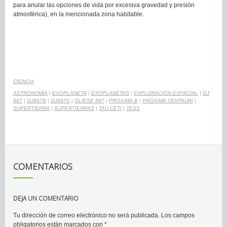
para anular las opciones de vida por excesiva gravedad y presión
atmosférica), en la mencionada zona habitable.
CIENCIA
ASTRONOMÍA
|
EXOPLANETA
|
EXOPLANETAS
|
EXPLORACIÓN ESPACIAL
|
GJ
887
|
GJ887B
|
GJ887C
|
GLIESE 887
|
PROXIMA B
|
PRÓXIMA CENTAURI
|
SUPERTIERRA
|
SUPERTIERRAS
|
TAU CETI
|
TESS
COMENTARIOS
DEJA UN COMENTARIO
Tu dirección de correo electrónico no será publicada.
Los campos
obligatorios están marcados con
*