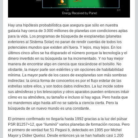
Hay una hipótesis probabilística que asegura que sólo en nuestra
galaxia hay cerca de 3.000 millones de planetas con condiciones aptas
para la vida. Los programas de búsqueda de exoplanetas (planetas
exteriores al Sistema Solar) no paran de rendir cuentas de todos los
potenciales mundos que existen ahí fuera. Y lejos, muy lejos. En los
últimos cinco años se ha disparado el número porque la tecnología y el
dinero invertido en su búsqueda se ha incrementado. Y no hay mejor
manera de encontrar algo en ciencia que rascándose el bolsillo. No
obstante, la mayor parte son estériles y sin opciones de habitabilidad
mínima. La mayor parte de los casos de exoplanetas son más sombras
indirectas: la única forma de conocerlos es por el flujo estelar de las
estrellas sobre ellos, y son todos datos indirectos. La luz incide sobre
sus atmósferas y los telescopios y otros aparatos pueden entonces intuir
cómo es su atmósfera, su tamaño e incluso si hay agua. Pero hasta que
no mandemos algo hasta allí no se sabría a ciencia cierta. Pero la
búsqueda de un nuevo mundo es una constante.
El primero confirmado no llegaría hasta 1992 gracias a la luz del púlsar
PSR B1257+12, que “iluminó” varios planetas de formación rocosa. Pero
el primero de verdad fue 51 Pegasi b, detectado en 1995 por Michel
Mayor y Didier Queloz. Desde entonces ya se han hallado casi 1.200