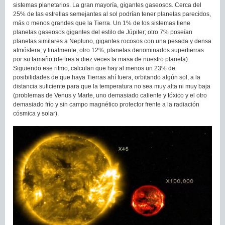
sistemas planetarios. La gran mayoría, gigantes gaseosos. Cerca del
25% de las estrellas semejantes al sol podrían tener planetas parecidos,
más o menos grandes que la Tierra. Un 1% de los sistemas tiene
planetas gaseosos gigantes del estilo de Júpiter; otro 7% poseían
planetas similares a Neptuno, gigantes rocosos con una pesada y densa
atmósfera; y finalmente, otro 12%, planetas denominados supertierras
por su tamaño (de tres a diez veces la masa de nuestro planeta).
Siguiendo ese ritmo, calculan que hay al menos un 23% de
posibilidades de que haya Tierras ahí fuera, orbitando algún sol, a la
distancia suficiente para que la tempe­ratura no sea muy alta ni muy baja
(problemas de Venus y Marte, uno demasiado caliente y tóxico y el otro
demasiado frío y sin campo magnético protector frente a la radiación
cósmica y solar).