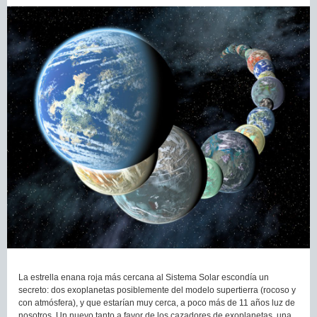
La estrella enana roja más cercana al Sistema Solar escondía un
secreto: dos exoplanetas posiblemente del modelo supertierra (rocoso y
con atmósfera), y que estarían muy cerca, a poco más de 11 años luz de
nosotros. Un nuevo tanto a favor de los cazadores de exoplanetas, una