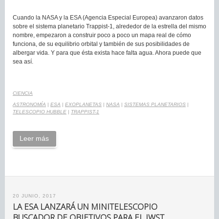
Cuando la NASA y la ESA (Agencia Especial Europea) avanzaron datos
sobre el sistema planetario Trappist-1, alrededor de la estrella del mismo
nombre, empezaron a construir poco a poco un mapa real de cómo
funciona, de su equilibrio orbital y también de sus posibilidades de
albergar vida. Y para que ésta exista hace falta agua. Ahora puede que
sea así.
CIENCIA
ASTRONOMÍA
|
ESA
|
EXOPLANETAS
|
NASA
|
SISTEMAS PLANETARIOS
|
TELESCOPIO HUBBLE
|
TRAPPIST-1
Leer más
20 JUNIO, 2017
LA ESA LANZARÁ UN MINITELESCOPIO
BUSCADOR DE OBJETIVOS PARA EL JWST