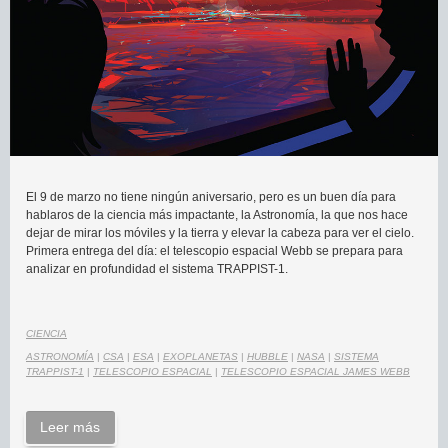
El 9 de marzo no tiene ningún aniversario, pero es un buen día para
hablaros de la ciencia más impactante, la Astronomía, la que nos hace
dejar de mirar los móviles y la tierra y elevar la cabeza para ver el cielo.
Primera entrega del día: el telescopio espacial Webb se prepara para
analizar en profundidad el sistema TRAPPIST-1.
CIENCIA
ASTRONOMÍA
|
CSA
|
ESA
|
EXOPLANETAS
|
HUBBLE
|
NASA
|
SISTEMA
TRAPPIST-1
|
TELESCOPIO ESPACIAL
|
TELESCOPIO ESPACIAL JAMES WEBB
Leer más