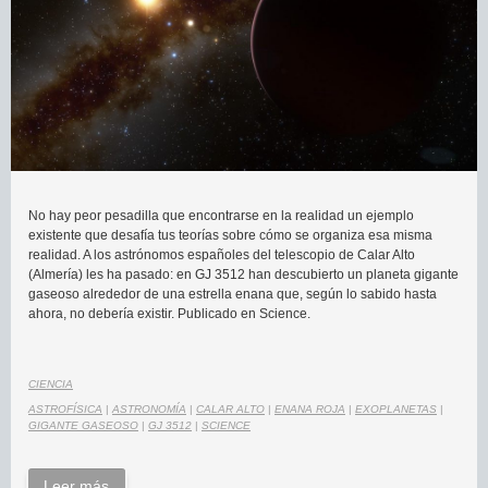
No hay peor pesadilla que encontrarse en la realidad un ejemplo
existente que desafía tus teorías sobre cómo se organiza esa misma
realidad. A los astrónomos españoles del telescopio de Calar Alto
(Almería) les ha pasado: en GJ 3512 han descubierto un planeta gigante
gaseoso alrededor de una estrella enana que, según lo sabido hasta
ahora, no debería existir. Publicado en Science.
CIENCIA
ASTROFÍSICA
|
ASTRONOMÍA
|
CALAR ALTO
|
ENANA ROJA
|
EXOPLANETAS
|
GIGANTE GASEOSO
|
GJ 3512
|
SCIENCE
Leer más