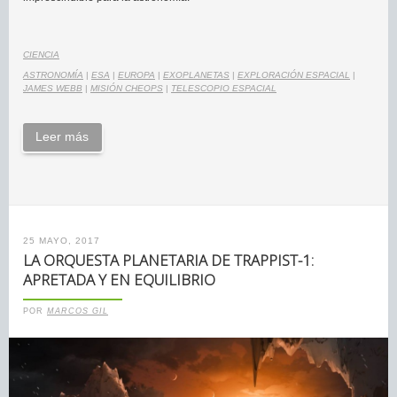
CIENCIA
ASTRONOMÍA
|
ESA
|
EUROPA
|
EXOPLANETAS
|
EXPLORACIÓN ESPACIAL
|
JAMES WEBB
|
MISIÓN CHEOPS
|
TELESCOPIO ESPACIAL
Leer más
25 MAYO, 2017
LA ORQUESTA PLANETARIA DE TRAPPIST-1:
APRETADA Y EN EQUILIBRIO
POR
MARCOS GIL