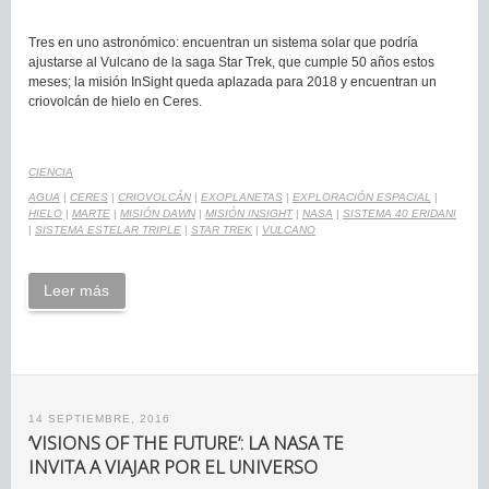
Tres en uno astronómico: encuentran un sistema solar que podría
ajustarse al Vulcano de la saga Star Trek, que cumple 50 años estos
meses; la misión InSight queda aplazada para 2018 y encuentran un
criovolcán de hielo en Ceres.
CIENCIA
AGUA
|
CERES
|
CRIOVOLCÁN
|
EXOPLANETAS
|
EXPLORACIÓN ESPACIAL
|
HIELO
|
MARTE
|
MISIÓN DAWN
|
MISIÓN INSIGHT
|
NASA
|
SISTEMA 40 ERIDANI
|
SISTEMA ESTELAR TRIPLE
|
STAR TREK
|
VULCANO
Leer más
14 SEPTIEMBRE, 2016
‘VISIONS OF THE FUTURE’: LA NASA TE
INVITA A VIAJAR POR EL UNIVERSO