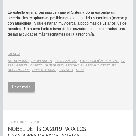
La estrella enana roja más cercana al Sistema Solar escondía un
secreto: dos exoplanetas posiblemente del modelo supertierra (rocoso y
con atmósfera), y que estarían muy cerca, a poco más de 11 años luz de
nosotros. Un nuevo tanto a favor de los cazadores de exoplanetas, una
de las actividades más fascinantes de la astronomía.
CIENCIA
ASTRONOMÍA
|
EXOPLANETA
|
EXOPLANETAS
|
EXPLORACIÓN ESPACIAL
|
GJ
887
|
GJ887B
|
GJ887C
|
GLIESE 887
|
PROXIMA B
|
PRÓXIMA CENTAURI
|
SUPERTIERRA
|
SUPERTIERRAS
|
TAU CETI
|
TESS
Leer más
8 OCTUBRE, 2019
NOBEL DE FÍSICA 2019 PARA LOS
CAZADORES DE EXOPLANETAS