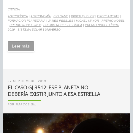
CIENCIA
ASTROFÍSICA
|
ASTRONOMÍA
|
BIG BANG
|
DIDIER QUELOZ
|
EXOPLANETAS
|
FORMACIÓN PLANETARIA
|
JAMES PEEBLES
|
MICHEL MAYOR
|
PREMIO NOBEL
|
PREMIO NOBEL 2019
|
PREMIO NOBEL DE FÍSICA
|
PREMIO NOBEL FÍSICA
2019
|
SISTEMA SOLAR
|
UNIVERSO
Leer más
27 SEPTIEMBRE, 2019
EL CASO GJ 3512: ESE PLANETA NO
DEBERÍA EXISTIR JUNTO A ESA ESTRELLA
POR
MARCOS GIL