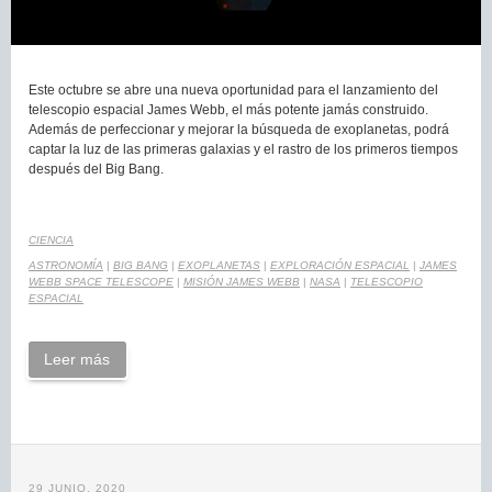
Este octubre se abre una nueva oportunidad para el lanzamiento del
telescopio espacial James Webb, el más potente jamás construido.
Además de perfeccionar y mejorar la búsqueda de exoplanetas, podrá
captar la luz de las primeras galaxias y el rastro de los primeros tiempos
después del Big Bang.
CIENCIA
ASTRONOMÍA
|
BIG BANG
|
EXOPLANETAS
|
EXPLORACIÓN ESPACIAL
|
JAMES
WEBB SPACE TELESCOPE
|
MISIÓN JAMES WEBB
|
NASA
|
TELESCOPIO
ESPACIAL
Leer más
29 JUNIO, 2020