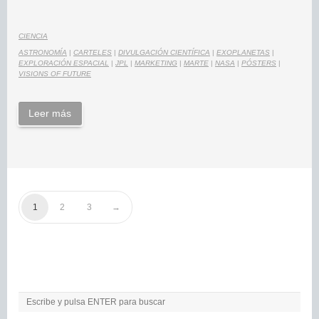
CIENCIA
ASTRONOMÍA
|
CARTELES
|
DIVULGACIÓN CIENTÍFICA
|
EXOPLANETAS
|
EXPLORACIÓN ESPACIAL
|
JPL
|
MARKETING
|
MARTE
|
NASA
|
PÓSTERS
|
VISIONS OF FUTURE
Leer más
1
2
3