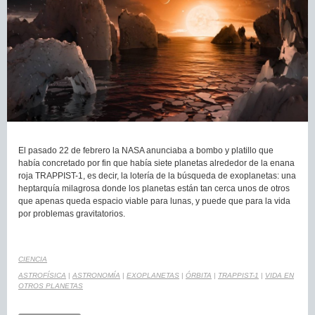
El pasado 22 de febrero la NASA anunciaba a bombo y platillo que
había concretado por fin que había siete planetas alrededor de la enana
roja TRAPPIST-1, es decir, la lotería de la búsqueda de exoplanetas: una
heptarquía milagrosa donde los planetas están tan cerca unos de otros
que apenas queda espacio viable para lunas, y puede que para la vida
por problemas gravitatorios.
CIENCIA
ASTROFÍSICA
|
ASTRONOMÍA
|
EXOPLANETAS
|
ÓRBITA
|
TRAPPIST-1
|
VIDA EN
OTROS PLANETAS