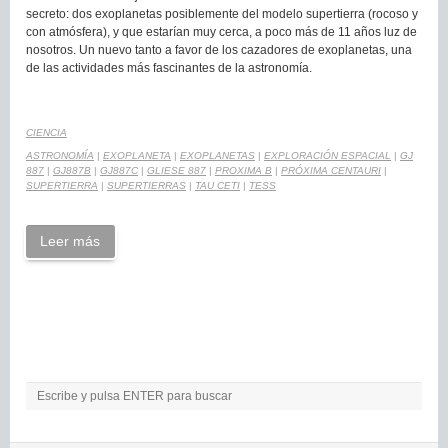
secreto: dos exoplanetas posiblemente del modelo supertierra (rocoso y
con atmósfera), y que estarían muy cerca, a poco más de 11 años luz de
nosotros. Un nuevo tanto a favor de los cazadores de exoplanetas, una
de las actividades más fascinantes de la astronomía.
CIENCIA
ASTRONOMÍA
|
EXOPLANETA
|
EXOPLANETAS
|
EXPLORACIÓN ESPACIAL
|
GJ
887
|
GJ887B
|
GJ887C
|
GLIESE 887
|
PROXIMA B
|
PRÓXIMA CENTAURI
|
SUPERTIERRA
|
SUPERTIERRAS
|
TAU CETI
|
TESS
Leer más